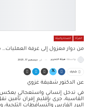
المرأة
الصحة والبيئة
من دوار معزول إلى غرفة العمليات… قص
بواسطة
هيئة التحرير
في
ديسمبر 17, 2025
شارك
عن الدكتور شفيقة غزوي
في تدخل إنساني واستعجالي يعكس نج
القاسية، جرى بإقليم إفران تأمين نق
البرد القارس والتساقطات الثلجية، وذ