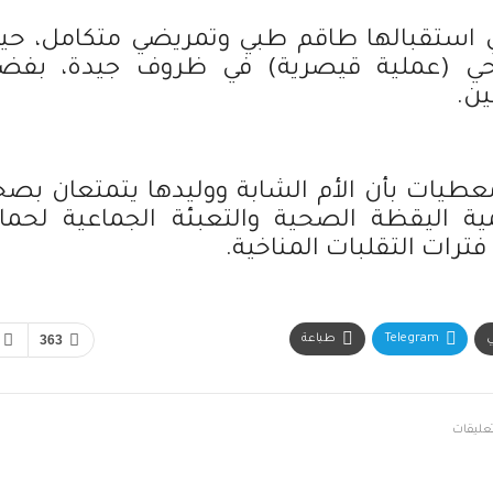
، كان في استقبالها طاقم طبي وتمريضي متكامل، ح
احي (عملية قيصرية) في ظروف جيدة، بفض
ين.
لمعطيات بأن الأم الشابة ووليدها يتمتعان بصح
ية اليقظة الصحية والتعبئة الجماعية لحماي
فترات التقلبات المناخية.
ي
Telegram
طباعة
363