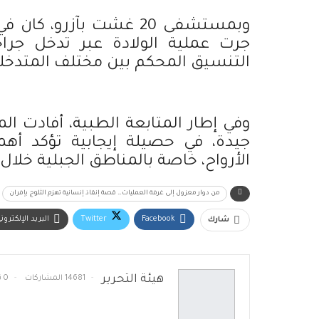
وبمستشفى 20 غشت بآزرو
جرت عملية الولادة عبر تدخل جر
التنسيق المحكم بين مختلف المتدخل
وفي إطار المتابعة الطبية، أفادت ا
جيدة، في حصيلة إيجابية تؤكد أهم
الأرواح، خاصة بالمناطق الجبلية خلال 
من دوار معزول إلى غرفة العمليات… قصة إنقاذ إنسانية تهزم الثلوج بإفران
Facebook
Twitter
البريد الإلكترون
شارك
هيئة التحرير
14681 المشاركات
0 تعليقات