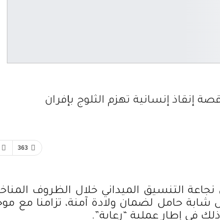
ة إنقاذ إنسانية تهزم الثلوج بإفران
363
اعة التنسيق الميداني خلال الظروف المناخي
ل شابة حامل لضمان ولادة آمنة، تزامنا مع موج
لك في إطار عملية “رعاية”.