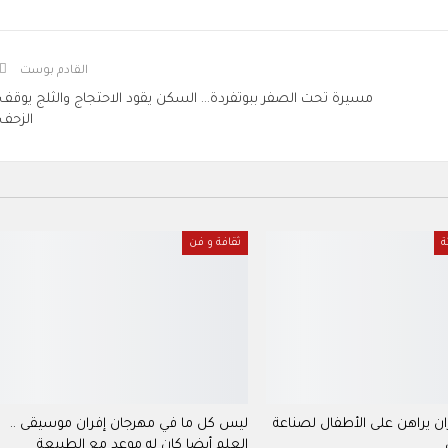
القادم بوست
مسيرة تحت الصفر ببوتفردة… السكن يقود الاحتجاج والثلج يوقف
الزحف
ة
ثقافة و فن
ان يراهن على الأطفال لصناعة
ليس كل ما في مهرجان إفران موسيقى ..
العلم أيضا كان له موعد مع الطبيعة