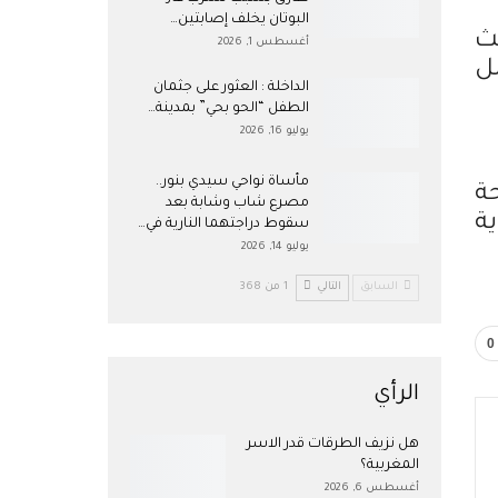
البوتان يخلف إصابتين…
يث
أغسطس 1, 2026
ل
​الداخلة : العثور على جثمان
الطفل “الحو بحي” بمدينة…
يوليو 16, 2026
مأساة نواحي سيدي بنور..
ة
مصرع شاب وشابة بعد
ة
سقوط دراجتهما النارية في…
يوليو 14, 2026
السابق
التالي
1 من 368
0
الرأي
هل نزيف الطرقات قدر الاسر
المغربية؟
أغسطس 6, 2026