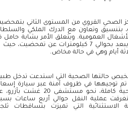
كز الصحي القروي من المستوى الثاني بتمحضيت
ائي 20 غشت بآزرو، بتنسيق وتعاون مع الدرك الملكي والسلط
الأشغال العمومية. ويتعلق الأمر بشابة حامل ف
عقدها الثاني، تنحدر من دوار بودراع، يبعد بحوالي 7 كيلومترات عن تمحضيت، حي
اثة أيام وهي في حالة مخاض.
16 دجنبر 2025، وبعد تشخيص حالتها الصحية التي استدعت تدخل طب
 تم توجيهها في ظروف آمنة عبر سيارة إسعا
تابعة لدار الأمومة، وتحت رعاية صحية كاملة، نحو مستشفى 20 غشت بآ
رًا. وقد استغرقت عملية النقل حوالي أربع ساعات بس
الاستثنائية التي تميزت بتساقطات ثلجي