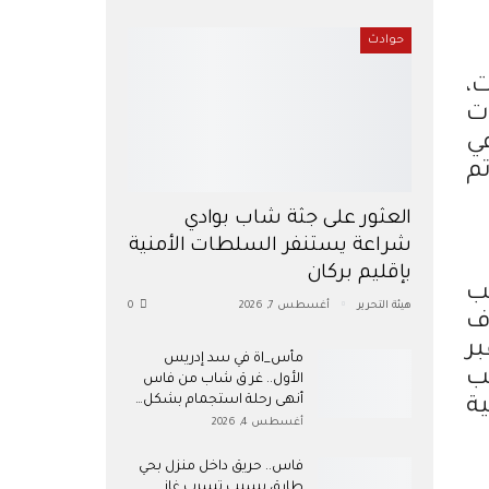
حوادث
،
ات
ي
ث تم
العثور على جثة شاب بوادي
شراعة يستنفر السلطات الأمنية
بإقليم بركان
يب
هيئة التحرير
أغسطس 7, 2026
0
ف
زرو، عبر
مأس_اة في سد إدريس
بب
الأول.. غر ق شاب من فاس
أنهى رحلة استجمام بشكل…
ة
أغسطس 4, 2026
فاس.. حريق داخل منزل بحي
طارق بسبب تسرب غاز