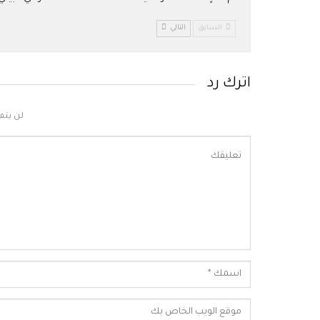
السابق
التالي
اترك رد
لن يتم 