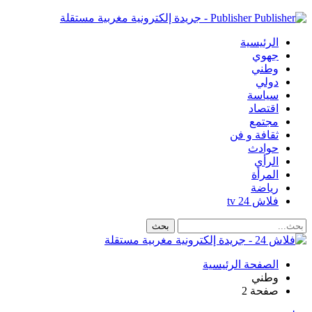
Publisher - جريدة إلكترونية مغربية مستقلة
الرئيسية
جهوي
وطني
دولي
سياسة
اقتصاد
مجتمع
ثقافة و فن
حوادث
الرأي
المرأة
رياضة
فلاش 24 tv
الصفحة الرئيسية
وطني
صفحة 2