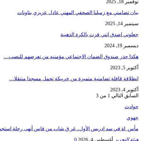
نوفمبر 18, 2025
بيان تضامني مع زميلنا الصحفي المهني عادل عزيزي بتاونات
سبتمبر 14, 2025
جعلوني اصدق انني فزت بالكرة الذهبية
ديسمبر 19, 2024
هكذا حذر صندوق الضمان الاجتماعي مؤمنيه من تعرضهم للنصب…
أكتوبر 5, 2023
انطلاقة قافلة تضامنية متميزة من خريبكة تحمل مسجدا متنقلا…
أكتوبر 4, 2023
السابق
التالي
1 من 3
حوادث
جهوي
مأس_اة في سد إدريس الأول.. غر ق شاب من فاس أنهى رحلة استج
هيئة التحرير
أغسطس 4, 2026
0