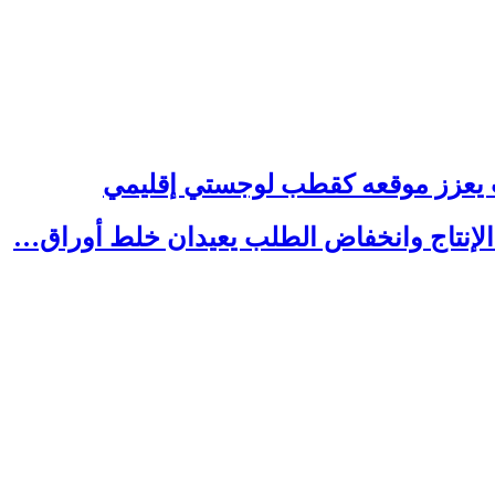
رب يعزز موقعه كقطب لوجستي إقليمي
 الإنتاج وانخفاض الطلب يعيدان خلط أوراق…