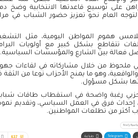
راهن على توسيع قاعدتها الانتخابية وضخ دما
توجه العام نحو تعزيز حضور الشباب في مراك
 تلامس هموم المواطن اليومية، مثل التشغي
ملفات تتقاطع بشكل كبير مع أولويات البرام
وصل فعالة بين الشارع والمؤسسات السياسية.
ي ملحوظ من خلال مشاركاته في لقاءات جهوي
الواقعية، وهو ما يمنح الأحزاب نوعا من الثقة 
اتها بشكل مسؤول.
لحزبي رغبة واضحة في استقطاب طاقات شبابي
ى إحداث فرق في العمل السياسي، وتقديم نموذ
رب أكثر من تطلعات المواطنين.
اسية رابحة
ي
Telegram
طباعة
637