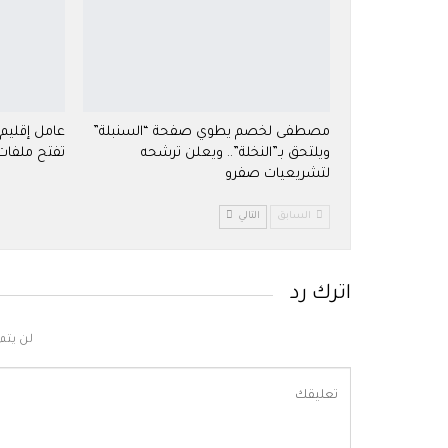
مصطفى لخصم يطوي صفحة “السنبلة”
عامل إقليم إ
ويلتحق بـ”النخلة”.. ويعلن ترشحه
تفتح ملفات
لتشريعيات صفرو
السابق
التالي
اترك رد
لن يتم 