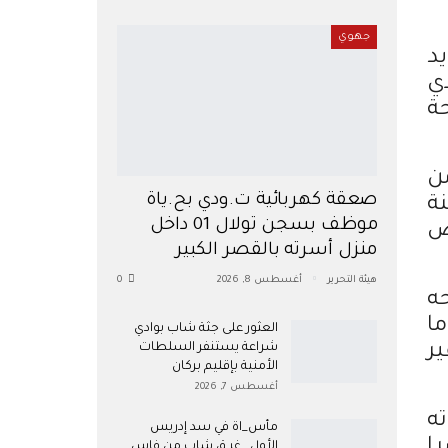
جهوي
د
ي
ة
ن
صعقة كهربائية ت.ودي بح.ياة
ة
موظف بسجن تولال 01 داخل
ض
منزل أسرته بالقصر الكبير
هيئة التحرير
أغسطس 8, 2026
0
ه
ا
العثور على جثة شاب بوادي
ر
شراعة يستنفر السلطات
الأمنية بإقليم بركان
أغسطس 7, 2026
ه
مأس_اة في سد إدريس
ا
الأول.. غر ق شاب من فاس