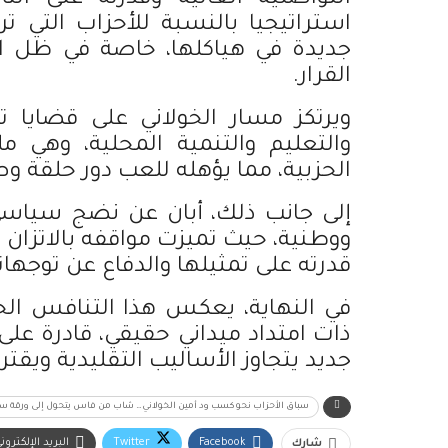
استراتيجيا بالنسبة للأحزاب التي ت
جديدة في هياكلها، خاصة في ظل ال
القرار.
ويرتكز مسار الخولاني على قضايا
والتعليم والتنمية المحلية، وهي 
الحزبية، مما يؤهله للعب دور حلقة 
إلى جانب ذلك، أبان عن نضج سياس
ووطنية، حيث تميزت مواقفه بالاتزان و
قدرته على تمثيلها والدفاع عن توجه
في النهاية، يعكس هذا التنافس ا
ذات امتداد ميداني حقيقي، قادرة عل
جديد يتجاوز الأساليب التقليدية ويقت
سباق الأحزاب نحو كسب ود أمين الخولاني… شاب من فاس يتحول إلى ورقة سي
Facebook
Twitter
البريد الإلكترون
شارك