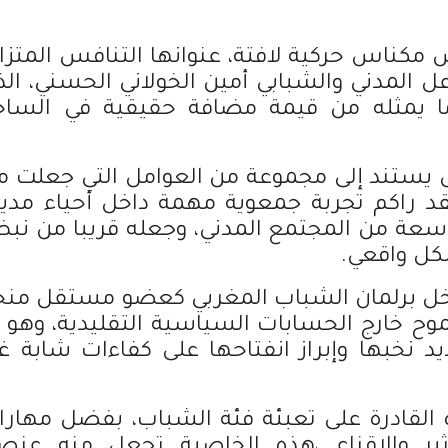
ناس حركية لافتة، عنوانها التنافس المتزاي
 المدني والشبابي أمين الخولاني الحسني، الذ
ا يمثله من قيمة مضافة حقيقية في الساح
، بل يستند إلى مجموعة من العوامل التي جعلت م
د راكم تجربة جمعوية مهمة داخل أحياء مدين
اسعة من المجتمع المدني، وجعله قريبا من نب
شكل واقعي.
خل برلمان الشباب المغربي كعضو مستقل منح
 خارج الحسابات السياسية التقليدية، وهو م
د نخبها وإبراز انفتاحها على كفاءات شابة غي
ه القادرة على تعبئة فئة الشباب، بفضل مهارات
أثير والإقناع ،هذه الخاصية تجعل منه عنصر