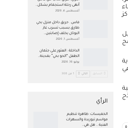
أنهى رحلة استجمام بشكل…
ء
أغسطس 4, 2026
ز
فاس.. حريق داخل منزل بحي
طارق بسبب تسرب غاز
ل
البوتان يخلف إصابتين…
أغسطس 1, 2026
ج
​الداخلة : العثور على جثمان
الطفل “الحو بحي” بمدينة…
ة
يوليو 16, 2026
في
السابق
التالي
1 من 368
ة
ج
الرأي
الخميسات: ظاهرة تنظيم
مواسم تبوريدة والسهرات
الفنية … هل هي…
0