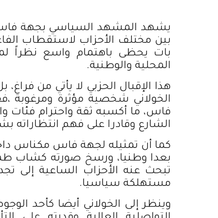
يشهد المشهد السياسي بجهة فاس مك
بين مختلف الأحزاب لاستقطاب الفاعل
بات يحظى باهتمام واسع نظراً لم
المحلية والوطنية.
هذا الإقبال الحزبي لا يأتي من فراغ
الخولاني شخصية مؤثرة ومرغوبة ،فق
فاس، ما أكسبه ثقة واحترام فئات و
الشارع وقادرا على فهم انتظاراته ب
كما أن تمثيله لجهة فاس مكناس دا
بعدا وطنيا، ورسخ صورته كشاب طموح
تبحث عنه الأحزاب الساعية إلى تجدي
مستهلكة سياسيا.
وينظر إلى الخولاني أيضا كأحد الوجو
التواصلية العالية وقدرته على الت