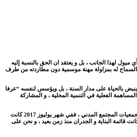
ميول لهذا الجانب ، بل و يعتقد ان الحق بالنسبة إليه
السماح له بمزاولة مهنة موسمية دون مطاردته من طرف
ا ينبض بالحياة على مدار السنة ، بل ويؤسس لنفسه “عرفا
لمساهمة الفعلية في التنمية المحلية ، و المشاركة
شخصيا أشعر بالخجل الشديد عندما يذكر الجانب الثقافي ، او ما يؤطره من مؤسسات ، او من يساهم في إشعاعه من جمعيات المجتمع المدني ، ففي شهر يوليوز 2017 كانت
كانت قائمة البناية و الجدران منذ زمن بعيد ، و نحن على