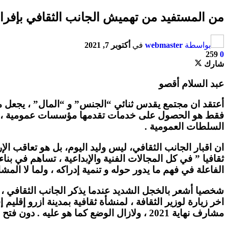
من المستفيد من تهميش الجانب الثقافي بإفرا
بواسطة
webmaster
في
أكتوبر 7, 2021
259
0
شارك
عبد السلام أقصو
أعتقد ان مجتمع يقدس ثنائي “الجنس” و “المال” ، يجعل من ا
فقط هو الحصول على خدمات تقدمها مؤسسات عمومية ، او 
السلطات العمومية .
ان اقبار الجانب الثقافي، ليس وليد اليوم، بل هو تعاقب ال
ثقافيا ” في كل المجالات الفنية والإبداعية ، تساهم في بنا
الفاعلة في فهم ما يدور حوله و تنمية إدراكه ، ولما لا المش
اخر زيارة لوزير الثقافة ، لمنشأة ثقافية بمدينة ازرو إقليم
مشارف نهاية 2021 ، ولازال الوضع كما هو عليه . دون فتح المنشأة .