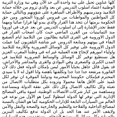
كلها عناوين تحيل على نية واحدة الى حد الآن وهي نية وزارة التربية
الوطنية اعتماد اسلوب التدريس عن بعد والذي تروم من خلاله حماية
التلاميذ ومدرسيهم والأطراف الساهرة على شؤونهم وبالتالي حماية
كل المواطنين والمواطنات من فيروس كورونا المتحور ومن حق
الحكومة برمتها ان تتخذ هذا القرار والذي يبدو لها قرارا صائبا ومهما
فقط تجدر الإشارة إلى ان اسلوب التدريس عن بعد عرف في اوروبا
منذ الثمانينيات من القرن الماضي حيث كان اصحاب القرار في
الدول الاوروبية في القرى النائية يطالبون من التلاميذ ايام الصقيع
البقاء في بيوتهم ومتابعة الدروس عبر شاشة التلفزيون كما عملت
الدول الاوروبية على توفير كل الوسائل الضرورية واللازمة للتلاميذ
واولياء امورهم لإنجاح هذه العملية غير انه في وطننا المغرب العزيز
هل نستطيع توفير كل الوسائل والوسائط الضرورية للتلاميذ في
المدن الكبرى والصغرى وفي البوادي والقرى والمداشر والأحراش،
قد يقول قائل جاهل بخبايا الأمور ليس بإمكان الدولة فعل ذلك لأن
الفاتورة مرتفعة جدا جدا جدا وتكلفتها باهضة وانا اقول له لا يا سيدي
المحترم فبإمكان حكومتنا المحترمة ودولتنا الموقرة ان توفر لكل
تلميذ على الأقل هاتفا محمولا وتزوده بكل متطلبات الاتصال من
تعبئة وكل تكاليف الاتصال وكل ذلك على نفقة الدولة وبمساعدة
ومساهمة من كبار شركات الاتصالات الوطنية، اسوة بباقي المصالح
الإدارية التي توفر لها الدولة اسطولا كبيرا هو الأول من نوعه في
العالم من السيارات التابعة للإدارات الحكومية كما هو الشأن بالنسبة
لمصالح الداخلية والفلاحة والتعليم والخارجية والصحة والنقل والأمن
ولايقف الأمر عند هذا الحد بل ان الدولة تدفع تكاليف البنزين
والصيانة وكل وسائل البريستيج لأشخاص يستخدمون هذه السيارات