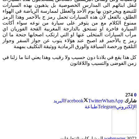
لنقل ابنائهم الى المدارس الخصوصية بل يذهبون بهذه السيارات
للتبضع ويخرجون بها يوم الأحد والعطل لممارسة الرياضة في الهواء
الطلق، بالفعل لأن هذه السيارات تحمل رمز ج بالأحمر وهذا الرمز
ممنوع الكلام مع من يتوفر على سيارة من نوعه سواء أكانت
السيارة فاخرة او تستحق بالدارجة المغربية القحة الفوريان اي
مرأب السيارات المتخلى عنها او التي ارتكب اصحابها جنحة ما ان
رمز ج بالأحمر قد اصبح عند هؤلاء ينوب عن جواز السفر وجواز
التلقيح ورخصة السياقة والورق الرمادية ووثيقة التكليف بمهمة
كل هذا يقع في بلادنا دون حسيب ولا رقيب وهذا يعني اننا ما زلنا في
زمن الفوضى والتسيب واللاقانون
274
0
شارك
WhatsApp
Twitter
Facebook
البريد
الإلكتروني
Telegram
طباعة
3072 المشاركات
webmaster
0 تعليقات