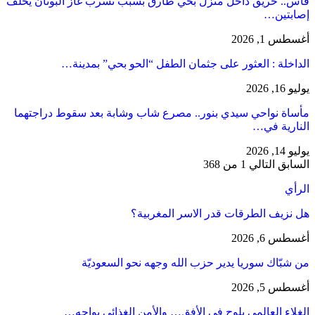
فاس.. حريق داخل منزل بحي طارق بسبب تسرب غاز البوتان يخلف
إصابتين…
أغسطس 1, 2026
​الداخلة : العثور على جثمان الطفل “الحو بحي” بمدينة…
يوليو 16, 2026
مأساة نواحي سيدي بنور.. مصرع شاب وشابة بعد سقوط دراجتهما
النارية في…
يوليو 14, 2026
السابق
التالي
1 من 368
الرأي
هل نزيف الطرقات قدر الاسر المغربية؟
أغسطس 6, 2026
من شبّاك سوريا يدير حزب الله وجهه نحو السعوديّة
أغسطس 5, 2026
الغلاء العالمي يلوح في الأفق… والأمن الغذائي يواجه…