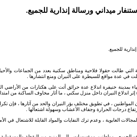
ستنفار ميداني ورسالة إنذارية للجميع.
نذارية للجميع.
ة التي طالت حقولا فلاحية ومناطق سكنية بعدد من الجماعات والأحيا
ت في عدة مواقع للسيطرة على النيران ومنع انتشارها .
بمدينة خنيفرة اندلاع عدة حرائق أتت على هكتارات من الأراضي الفل
ر اندلاع النيران داخل منزل سكني ، ما أثار مخاوف الساكنة من امتداده
 المواطنين ، في تطويق مختلف بؤر النيران والحد من آثارها ، فإن تكر
ارتفاع درجات الحرارة وجفاف الأعشاب وسهولة اشتعالها .
مجالات الغابوية ، وعدم ترك النفايات والمواد القابلة للاشتعال في ا
عو الجميع ، مواطنين ومؤسسات ، إلى المزيد من اليقظة والمسؤولية ال