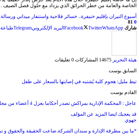
الخاصة والعامة من خطر الحرائق الذي يزداد مع حلول فصل الصيف .
أسبوع النيران بإقليم خنيفرة.. خسائر فلاحية واستنفار ميداني ورسالة إ
81
0
شارك
WhatsApp
Twitter
Facebook
البريد الإلكتروني
Telegram
طباعة
هيئة التحرير
14675 المشاركات
0 تعليقات
السابق بوست
تيط مليل: هجوم كلبة يُشتبه في إصابتها بالسعار على طفل
القادم بوست
عاجل : المحكمة الإدارية بمراكش تصدر أحكاما بعزل 4 أعضاء من مجلس جماعة تسلطانت
قد يعجبك ايضا
المزيد عن المؤلف
جهوي
*ما بين مطرقة الإدارة و سندان الشركة.ضاعت الحقيقة والحقوق و ت