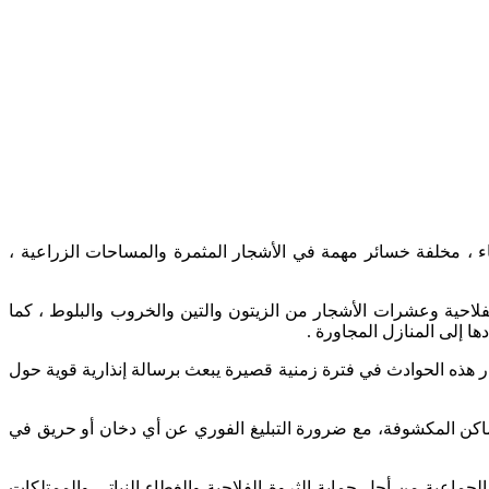
ء ، مخلفة خسائر مهمة في الأشجار المثمرة والمساحات الزراعية ،
احية وعشرات الأشجار من الزيتون والتين والخروب والبلوط ، كما
ا إلى المنازل المجاورة .
ار هذه الحوادث في فترة زمنية قصيرة يبعث برسالة إنذارية قوية حول
لأماكن المكشوفة، مع ضرورة التبليغ الفوري عن أي دخان أو حريق في
جماعية من أجل حماية الثروة الفلاحية والغطاء النباتي والممتلكات