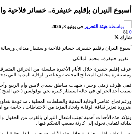
أسبوع النيران بإقليم خنيفرة.. خسائر فلاحية وا
بواسطة
هيئة التحرير
في
يونيو 8, 2026
81
0
شارك
أسبوع النيران بإقليم خنيفرة.. خسائر فلاحية واستنفار ميداني ورسالة إ
– تقرير خنيفرة.. محمد المالكي.
عرف إقليم خنيفرة خلال الأيام الأخيرة سلسلة من الحرائق المتفرق
ومستنفرة مختلف المصالح المختصة وعناصر الوقاية المدنية التي تدخل
ففي ظرف زمني وجيز ، شهدت مناطق سيدي لامين وأم الربيع وأحياء 
تسبب أحد الحرائق في حالة استنفار كبيرة بحي بوفولسن ( حي الفتح ) إث
ورغم نجاح عناصر الوقاية المدنية والسلطات المحلية ، مدعومة بتعاون
ضرورة تعزيز ثقافة الوقاية واتخاذ المزيد من الاحتياطات ، خاصة مع 
وتؤكد هذه الأحداث أهمية تجنب إشعال النيران بالقرب من الحقول وال
بداياته لتفادي تحوله إلى كارثة يصعب التحكم فيها .
إن ما عاشه إقليم خنيفرة خلال هذه الأيام يعد جرس إنذار حقيقيا يد