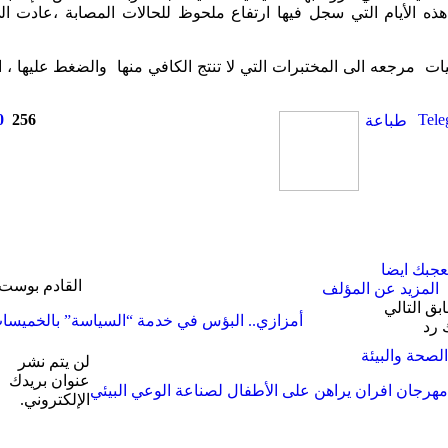
ه الأيام التي سجل فيها ارتفاع ملحوظ للحالات المصابة ،عادت ال
يات مرجعه الى المختبرات التي لا تنتج الكافي منها والضغط عليها ، ا
0
256
Tele
طباعة
عجبك ايضا
القادم بوست
المزيد عن المؤلف
ابق
التالي
أمزازي.. البؤس في خدمة “السياسة” بالخميسا
 رد
الصحة والبيئة
لن يتم نشر
عنوان بريدك
مهرجان افران يراهن على الأطفال لصناعة الوعي البيئي
الإلكتروني.