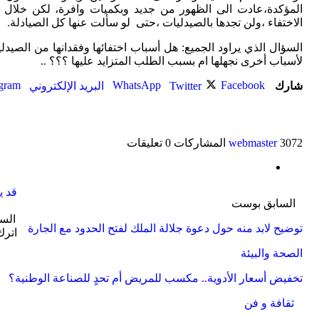
المؤكدة،عادت الى الظهور من جديد وبكميات وافرة، لكن خلال هذ
الاختفاء ،ولن تجدها بالصيدليات ،حتى لو سألت عنها كل الصيادلة.
السؤال الذي يراود الجميع: هل أسباب اختفائها وفقدانها من الصيدل
لأسباب أخرى نجهلها ام بسبب الطلب المتزايد عليها ؟؟؟ ..
gram
WhatsApp
Facebook
شارك
Twitter
البريد الإلكتروني
3072 المشاركات
webmaster
0 تعليقات
قد ي
السابق بوست
الس
توضيح لابد منه حول دعوة جلالة الملك لفتح الحدود مع الجارة
اترك
الصحة والبيئة
تخفيض أسعار الأدوية.. مكسب للمريض أم تحدٍ للصناعة الوطنية؟
ثقافة و فن