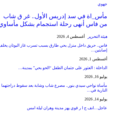
جهوي
مأس_اة في سد إدريس الأول.. غر ق شاب
من فاس أنهى رحلة استجمام بشكل مأساوي
هيئة التحرير
أغسطس 4, 2026
فاس.. حريق داخل منزل بحي طارق بسبب تسرب غاز البوتان يخلف
إصابتين…
أغسطس 1, 2026
​الداخلة : العثور على جثمان الطفل “الحو بحي” بمدينة…
يوليو 16, 2026
مأساة نواحي سيدي بنور.. مصرع شاب وشابة بعد سقوط دراجتهما
النارية في…
يوليو 14, 2026
عاجل…انف ج ا ر قوي يهز مدينة وهران ليلة امس