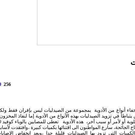
ت
0
256
و إخفاء أنواع من الأدوية بمجموعة من الصيدليات ليس بإفران فقط ولك
اطأ في تزويد الصيدليات بهذه الأنواع من الأدوية إما لنفاذ المخزون 
وإما للطلب المتزايد عليها او ع
 الجائحة، سارع المواطنون الى اقتنائها بكميات كبيرة ،وافتقدت لأسابي
يات التي تزود بها الصيدليات قليلة جدا ،وبعد انخفاض الإصابا