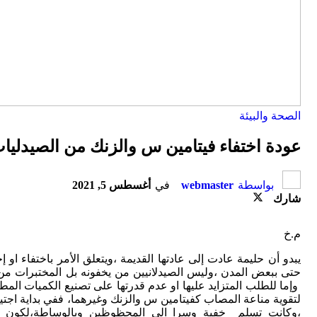
الصحة والبيئة
عودة اختفاء فيتامين س والزنك من الصيدليا
بواسطة
webmaster
في
أغسطس 5, 2021
شارك
م.خ
يبدو أن حليمة عادت إلى عادتها القديمة ،ويتعلق الأمر باختفاء ا
حتى ببعض المدن ،وليس الصيدلانيين من يخفونه بل المختبرات من يتب
لتقوية مناعة المصاب كفيتامين س والزنك وغيرهما، ففي بداية اجتياح
،وكانت تسلم خفية وسرا الى المحظوظين وبالوساطة،لكون الكم