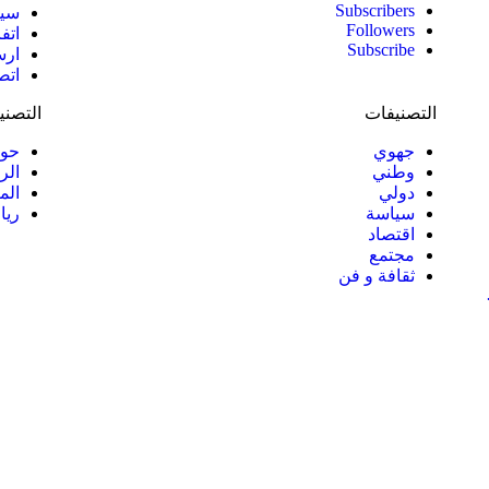
Subscribers
سيا
Followers
اتف
Subscribe
ارس
اتص
التصنيفات
التصني
جهوي
حوا
وطني
الر
دولي
الم
سياسة
ريا
اقتصاد
مجتمع
ثقافة و فن