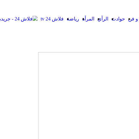
 و فن
حوادث
الرأي
المرأة
رياضة
فلاش 24 tv