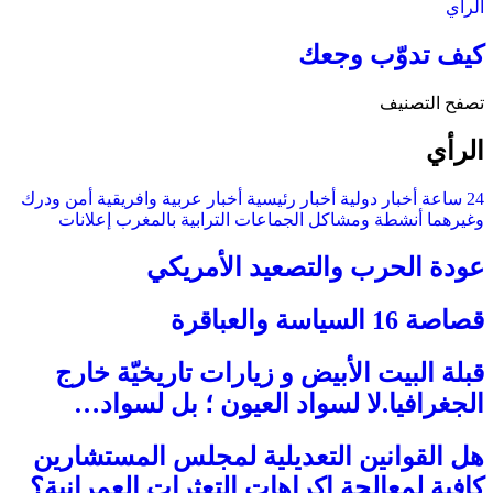
الرأي
كيف تدوّب وجعك
تصفح التصنيف
الرأي
24 ساعة
أخبار دولية
أخبار رئيسية
أخبار عربية وافريقية
أمن ودرك
وغيرهما
أنشطة ومشاكل الجماعات الترابية بالمغرب
إعلانات
عودة الحرب والتصعيد الأمريكي
قصاصة 16 السياسة والعباقرة
قبلة البيت الأبيض و زيارات تاريخيّة خارج
الجغرافيا.لا لسواد العيون ؛ بل لسواد…
هل القوانين التعديلية لمجلس المستشارين
كافية لمعالجة إكراهات التعثرات العمرانية؟