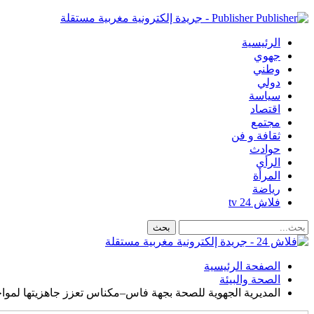
Publisher - جريدة إلكترونية مغربية مستقلة
الرئيسية
جهوي
وطني
دولي
سياسة
اقتصاد
مجتمع
ثقافة و فن
حوادث
الرأي
المرأة
رياضة
فلاش 24 tv
الصفحة الرئيسية
الصحة والبيئة
المديرية الجهوية للصحة بجهة فاس–مكناس تعزز جاهزيتها لموا