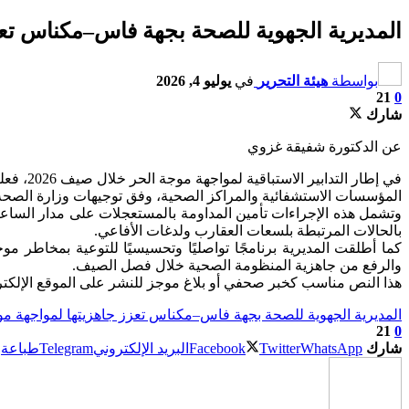
المديرية الجهوية للصحة بجهة فاس–مكناس تعز
بواسطة
هيئة التحرير
في
يوليو 4, 2026
21
0
شارك
عن الدكتورة شفيقة غزوي
في إطار
المؤسسات الاستشفائية والمراكز الصحية، وفق توجيهات وزارة الصحة و
وتشمل هذه الإجراءات تأمين المداومة بالمستعجلات على مدار الساعة، 
بالحالات المرتبطة بلسعات العقارب ولدغات الأفاعي.
كما أطلقت المديرية برنامجًا تواصليًا وتحسيسيًا للتوعية بمخاطر 
والرفع من جاهزية المنظومة الصحية خلال فصل الصيف.
هذا النص مناسب كخبر صحفي أو بلاغ موجز للنشر على الموقع الإلكت
المديرية الجهوية للصحة بجهة فاس–مكناس تعزز جاهزيتها لمواجهة مو
21
0
شارك
WhatsApp
Twitter
Facebook
البريد الإلكتروني
Telegram
طباعة