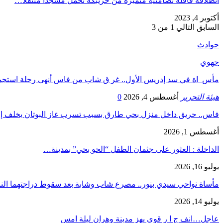
انطلاقة قافلة تضامنية متميزة من خريبكة تحمل مسجدا متنقلا…
أكتوبر 4, 2023
السابق
التالي
1 من 3
حوادث
جهوي
مأس_اة في سد إدريس الأول.. غر ق شاب من فاس أنهى رحلة استج
هيئة التحرير
أغسطس 4, 2026
0
فاس.. حريق داخل منزل بحي طارق بسبب تسرب غاز البوتان يخلف إ
أغسطس 1, 2026
​الداخلة : العثور على جثمان الطفل “الحو بحي” بمدينة…
يوليو 16, 2026
مأساة نواحي سيدي بنور.. مصرع شاب وشابة بعد سقوط دراجتهما الن
يوليو 14, 2026
عاجل…انف ج ا ر قوي يهز مدينة وهران ليلة امس