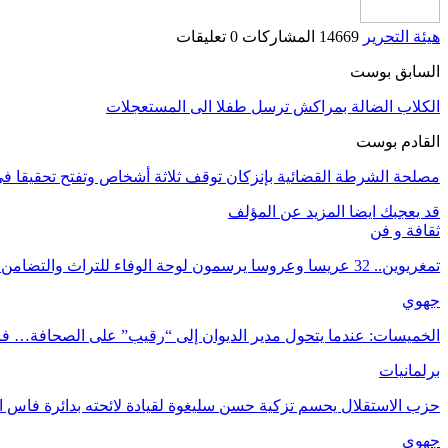
هيئة التحرير
14669 المشاركات
0 تعليقات
السابق بوست
الكلاب الضالة بمراكش ترسل طفلا الى المستعجلات
القادم بوست
مصلحة الشرطة القضائية بإنزكان توقف ثلاثة أشخاص وتفتح تحقيقا في
قد يعجبك ايضا
المزيد عن المؤلف
ثقافة و فن
تمغريوين.. 32 عريسا وعروسا يرسمون لوحة الوفاء للتراث والتضامن بقلب تنغير
جهوي
الخميسات: عندما يتحول مدير الديوان إلى “رقيب” على الصحافة… فا
برلمانيات
حزب الاستقلال يحسم تزكية حسن سليغوة لقيادة لائحته بدائرة فاس ا
جهوي