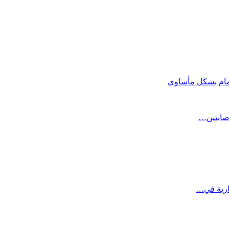
مام بشكل مأساوي
صابتين…
ارية في…