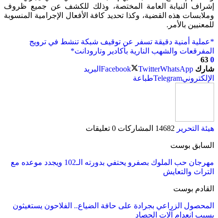
إشراف النيابة العامة المختصة، وذلك للكشف عن جميع ظروف
وملابسات هذه القضية، وكذا تحديد كافة الأفعال الإجرامية المنسوبة
للمعنيين بالأمر.
*عملية أمنية دقيقة تسفر عن توقيف شبكة تنشط في ترويج
المفرقعات والشهب النارية بأكادير وتارودانت*
63
0
شارك
WhatsApp
Twitter
Facebook
البريد
الإلكتروني
Telegram
طباعة
هيئة التحرير
14682 المشاركات
0 تعليقات
السابق بوست
مهرجان حب الملوك بصفرو يحتفي بدورته الـ102 ويجدد موعده مع
التراث والتعايش
القادم بوست
المحصول الزراعي بجرادة على حافة الضياع.. الفلاحون يستغيثون
بسبب انعدام آلات الحصاد