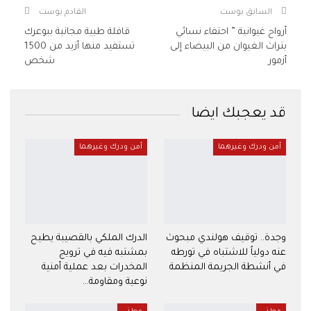
السابق بوست
القادم بوست
أرواح غيوانية ” احتفاء نسائي
قافلة طبية مجانية ببوعرك
بتراث الغيوان من البيضاء إلى
تستفيد منها أزيد من 1500
أزمور
شخص
قد يعجبك ايضا
أمن ودرك وغيرهما
أمن ودرك وغيرهما
وجدة.. توقيف هولندي مبحوث
الدرك الملكي بالقصيبة يطيح
عنه دولياً للاشتباه في تورطه
بمشتبه فيه في ترويج
في أنشطة الجريمة المنظمة
المخدرات بعد عملية أمنية
نوعية ومقاومة…