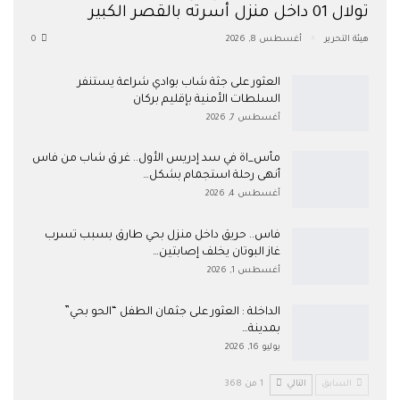
تولال 01 داخل منزل أسرته بالقصر الكبير
هيئة التحرير
أغسطس 8, 2026
0
العثور على جثة شاب بوادي شراعة يستنفر
السلطات الأمنية بإقليم بركان
أغسطس 7, 2026
مأس_اة في سد إدريس الأول.. غر ق شاب من فاس
أنهى رحلة استجمام بشكل…
أغسطس 4, 2026
فاس.. حريق داخل منزل بحي طارق بسبب تسرب
غاز البوتان يخلف إصابتين…
أغسطس 1, 2026
​الداخلة : العثور على جثمان الطفل “الحو بحي”
بمدينة…
يوليو 16, 2026
السابق
التالي
1 من 368