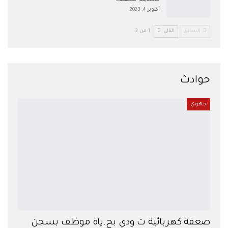
أكتوبر 4, 2023
السابق
التالي
1 من 3
حوادث
جهوي
صعقة كهربائية ت.ودي بح.ياة موظف بسجن