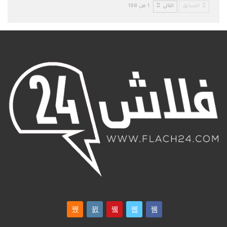
السابق
التالي
1 من 198