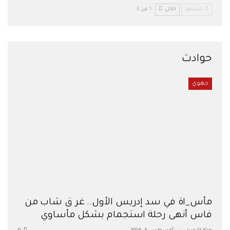
السابق
التالي
1 من 3
حوادث
جهوي
مأس_اة في سد إدريس الأول.. غر ق شاب من
فاس أنهى رحلة استجمام بشكل مأساوي