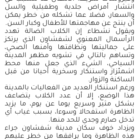
انتشار أمراض جلدية وطفيلية والسل
والسعار، فضلا عما تشكله من خطر يمكن
أن ينتج عن مهاجمتها للأطفال وكبار السن.
ويقول نشطاء إن الكلاب الضالة تهدد
الرأسمال المعنوي لشفشاون الذي يرتكز
على جماليتها ونظافتها وأمنها الصحي،
وتساهم بالتالي في تشويه مظهر المدينة
السياحي، الشيء الذي جعل منها محط
اشمئزاز واستنكار وسخرية أحيانا من قبل
الساكنة والزوار.
ورغم استنكار العديد من الفعاليات بالمدينة
هذا الوضع، إلا أن عدد الكلاب يتضاعف
بشكل مثير وسريع يوما عن يوم، ما يزيد
الظاهرة استفحالا وسوءا، بسبب غياب أي
تدخل صارم وجدي للحد منها.
ويزداد خوف سكان مدينة شفشاون جراء
هذه الظاهرة وما يرافقها من خطر عليهم