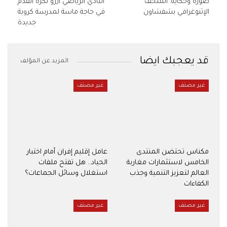
صورة وحكاية. المتحف
النادي الرياضي أزرو لكرة القدم
الإثنوغرافي بشفشاون
في حاجة ماسة لمدرسة كروية
جديدة
قد يعجبك ايضا
المزيد عن المؤلف
غير مصنف
غير مصنف
مكناس تحتضن المنتدى
عامل إقليم إفران أمام اختبار
الخامس لاستثمارات مغاربة
الحياد.. هل تفتح ملفات
العالم لتعزيز التنمية وجذب
استغلال وسائل الجماعات؟
الكفاءات
غير مصنف
غير مصنف