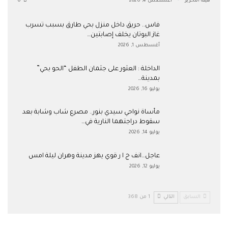
هيئة التحرير
أغسطس 4, 2026
0
فاس.. حريق داخل منزل بحي طارق بسبب تسرب
غاز البوتان يخلف إصابتين…
أغسطس 1, 2026
​الداخلة : العثور على جثمان الطفل “الحو بحي”
بمدينة…
يوليو 16, 2026
مأساة نواحي سيدي بنور.. مصرع شاب وشابة بعد
سقوط دراجتهما النارية في…
يوليو 14, 2026
عاجل…انف ج ا ر قوي يهز مدينة وهران ليلة امس
يوليو 12, 2026
السابق
التالي
1 من 368