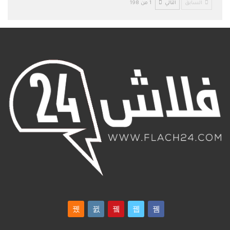
السابق
التالي
1 من 198