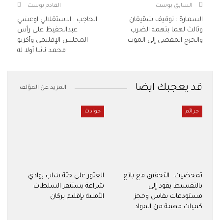
السابق بوست
القادم بوست
السمارة : توقيف شقيقان
الحاجب : الاستقلالي اوعشي
وثالث لهما بتهمة الضرب
عبدالحفيظ على رأس
والجرح المفضي إلى الموت
المجلس الإقليمي وأكزيو
محمد نائبا أولا له
قد يعجبك ايضا
المزيد عن المؤلف
جرائم
حوادث
تمحضيت.. التحقيق مع بائع
العثور على جثة شاب بوادي
بالتقسيط يقود إلى
شراعة يستنفر السلطات
مستودعات بفاس وحجز
الأمنية بإقليم بركان
كميات مهمة من المواد