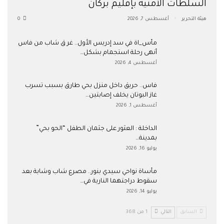
السلطات الأمنية بإقليم بركان
هيئة التحرير
أغسطس 7, 2026
0
مأس_اة في سد إدريس الأول.. غر ق شاب من فاس
أنهى رحلة استجمام بشكل…
أغسطس 4, 2026
فاس.. حريق داخل منزل بحي طارق بسبب تسرب
غاز البوتان يخلف إصابتين…
أغسطس 1, 2026
​الداخلة : العثور على جثمان الطفل “الحو بحي”
بمدينة…
يوليو 16, 2026
مأساة نواحي سيدي بنور.. مصرع شاب وشابة بعد
سقوط دراجتهما النارية في…
يوليو 14, 2026
السابق
التالي
1 من 368