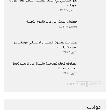
بيان تضامني مع زميلنا الصحفي المهني عادل عزيزي
بتاونات
سبتمبر 14, 2025
جعلوني اصدق انني فزت بالكرة الذهبية
ديسمبر 19, 2024
هكذا حذر صندوق الضمان الاجتماعي مؤمنيه من
تعرضهم للنصب…
أكتوبر 5, 2023
انطلاقة قافلة تضامنية متميزة من خريبكة تحمل
مسجدا متنقلا…
أكتوبر 4, 2023
السابق
التالي
1 من 3
حوادث