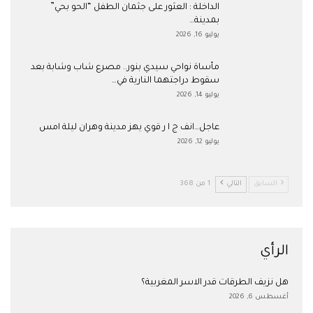
​الداخلة : العثور على جثمان الطفل “الحو بحي”
بمدينة…
يوليو 16, 2026
مأساة نواحي سيدي بنور.. مصرع شاب وشابة بعد
سقوط دراجتهما النارية في…
يوليو 14, 2026
عاجل…انف ج ا ر قوي يهز مدينة وهران ليلة امس
يوليو 12, 2026
السابق
التالي
1 من 368
الرأي
هل نزيف الطرقات قدر الاسر المغربية؟
أغسطس 6, 2026