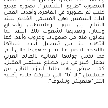
واحتفت لينا مؤخرا بإطلاق أجدد أغنياتها
المصورة “طريق الشمس”، بصورة فيديو
كليب تم تصويره في القاهرة، وأهدت العمل
لبلاد الشمس وهي المسمى القديم لبلتد
الشام بين سوريا وفلسطين والعراق
ولبنان، وتهديها لشعوب تلك البلاد لما
بعانون منه من صعوبات وحروب وآلام، كما
انتهت لينا من تسجيل أجدد اغنياتها
باللهجة المصرية المقرر ظهورها خلال أيام،
كما تكمل جولتها الغنائية بالعالم العربي
بحفل كبير في دبي مطلع سبتمبر المقبل،
كما يعرض لها حاليا الجزء الثاني من
مسلسل “إلا أنا”، التي شاركت خلاله بأغنية
التتر “هنعيش ونشوف”.