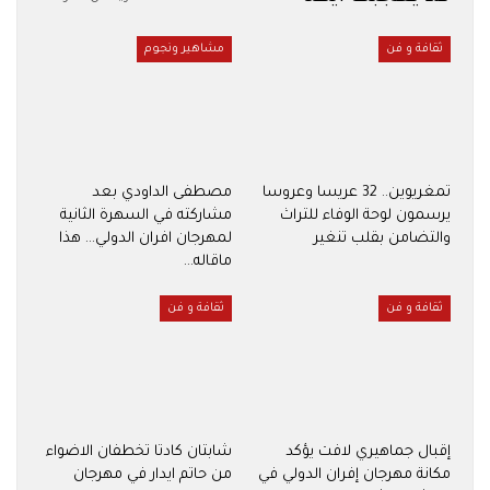
ثقافة و فن
مشاهير ونجوم
تمغريوين.. 32 عريسا وعروسا
مصطفى الداودي بعد
يرسمون لوحة الوفاء للتراث
مشاركته في السهرة الثانية
والتضامن بقلب تنغير
لمهرجان افران الدولي… هذا
ماقاله…
ثقافة و فن
ثقافة و فن
إقبال جماهيري لافت يؤكد
شابتان كادتا تخطفان الاضواء
مكانة مهرجان إفران الدولي في
من حاتم ايدار في مهرجان