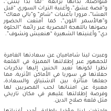
متواصلة، بدأتها برائعة “لما بدا يتثنى”،
و”قصة عشق”، وأغنية التراث السوري “قبل
العشا”، مرورا بأغنيات “شام” و”بالي معاك”
و”هالأسمر اللون”، كما أمتعت الحضور
بصوتها باللهجة المصرية عبر رائعة “الحلوة
دي” وأغنيتها الشهيرة “هنعيش ونشوف”.
وعبرت لينا شاماميان عن سعادتها الغامرة
للجمهور عبر إطلالتها المميزة في القلعة
نظرا لكونها تعيد الحنين إليها بذكريات
حفلاتها في سوريا في الأماكن الأثرية، مما
جعلها متأثرة بين الاشتياق والسعادة،
معبرة عن امتنانها لحب المصريين لها
وفرصة إطلالتها عليهم في مكان تاريخي
مثل قلعة صلاح الدين.