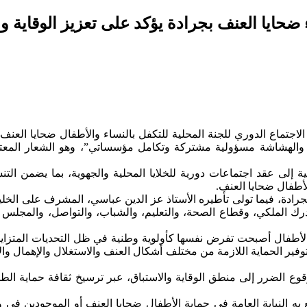
ء ضحايا العنف بجرادة يؤكد على تعزيز الوقاية
كمة الابتدائية بجرادة، يوم الاثنين 6 يوليوز 2026، أشغال الاجتماع الدوري للجنة المحلية للتكفل
الطفل من العنف والهشاشة مسؤولية مشتركة وتكامل مؤسساتي”، وهو الشعار
امية إلى عقد اجتماعات دورية للخلايا المحلية والجهوية، بما يضمن ال
لأطفال ضحايا العنف.
بجرادة، فيما تولى تأطيره الأستاذ عز الدين عباسي، المشرف على الخل
رك الملكي، وقطاع الصحة، والتعليم، والشباب، والتواصل، والمجلس 
 الأطفال أصبحت تفرض نفسها كأولوية وطنية في ظل التحديات المتزايد
ر الحماية اللازمة من مختلف أشكال العنف والاستغلال والإهمال وال
وع الضرر إلى منطق الوقاية والاستباق، عبر ترسيخ ثقافة حماية الطفل
 به النيابة العامة في حماية الأطفال ضحايا العنف أو الموجودين في