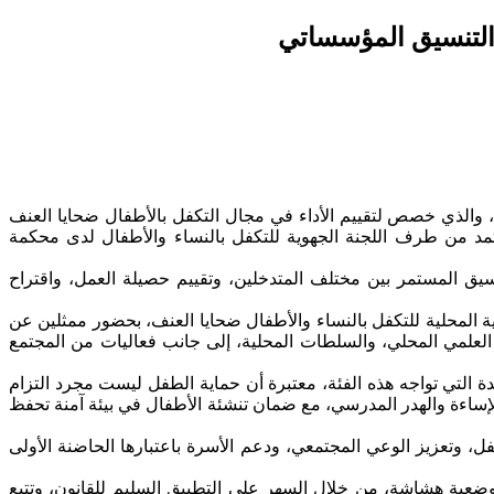
 والتنسيق المؤسساتي
 بالنساء والأطفال ضحايا العنف، والذي خصص لتقييم الأداء في مجال التكفل بالأطفال ضحايا العنف
 المعتمد من طرف اللجنة الجهوية للتكفل بالنساء والأطفال لدى محكمة
تنسيق المستمر بين مختلف المتدخلين، وتقييم حصيلة العمل، واقتراح
ية المحلية للتكفل بالنساء والأطفال ضحايا العنف، بحضور ممثلين عن
العلمي المحلي، والسلطات المحلية، إلى جانب فعاليات من المجتمع
ة التي تواجه هذه الفئة، معتبرة أن حماية الطفل ليست مجرد التزام
إساءة والهدر المدرسي، مع ضمان تنشئة الأطفال في بيئة آمنة تحفظ
، وتعزيز الوعي المجتمعي، ودعم الأسرة باعتبارها الحاضنة الأولى
 وضعية هشاشة، من خلال السهر على التطبيق السليم للقانون، وتتبع