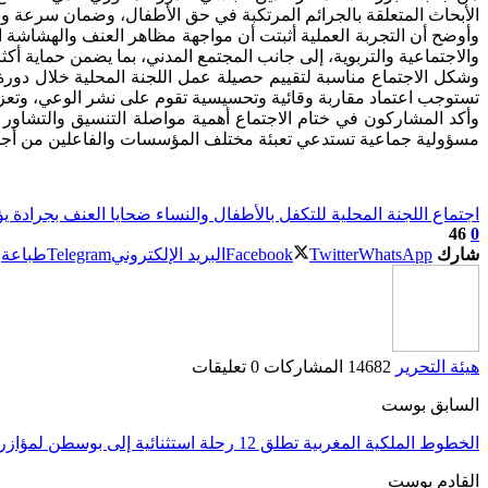
الأبحاث المتعلقة بالجرائم المرتكبة في حق الأطفال، وضمان سرعة وفع
وأوضح أن التجربة العملية أثبتت أن مواجهة مظاهر العنف والهشاشة ال
والاجتماعية والتربوية، إلى جانب المجتمع المدني، بما يضمن حماية أكثر
تستوجب اعتماد مقاربة وقائية وتحسيسية تقوم على نشر الوعي، وتعزيز
وأكد المشاركون في ختام الاجتماع أهمية مواصلة التنسيق والتشاور ب
مسؤولية جماعية تستدعي تعبئة مختلف المؤسسات والفاعلين من أجل ت
اجتماع اللجنة المحلية للتكفل بالأطفال والنساء ضحايا العنف بجرادة 
46
0
شارك
WhatsApp
Twitter
Facebook
البريد الإلكتروني
Telegram
طباعة
هيئة التحرير
14682 المشاركات
0 تعليقات
السابق بوست
الخطوط الملكية المغربية تطلق 12 رحلة استثنائية إلى بوسطن لمؤازرة “أسود الأطلس” في ربع نهائي المونديال أمام فرنسا
القادم بوست