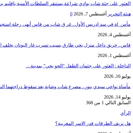
العثور على جثة شاب بوادي شراعة يستنفر السلطات الأمنية بإقليم بر
هيئة التحرير
أغسطس 7, 2026
0
مأس_اة في سد إدريس الأول.. غر ق شاب من فاس أنهى رحلة است
أغسطس 4, 2026
فاس.. حريق داخل منزل بحي طارق بسبب تسرب غاز البوتان يخلف إ
أغسطس 1, 2026
​الداخلة : العثور على جثمان الطفل “الحو بحي” بمدينة…
يوليو 16, 2026
مأساة نواحي سيدي بنور.. مصرع شاب وشابة بعد سقوط دراجتهما الن
يوليو 14, 2026
السابق
التالي
1 من 368
الرأي
هل نزيف الطرقات قدر الاسر المغربية؟