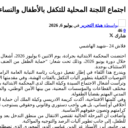
اجتماع اللجنة المحلية للتكفل بالأطفال والنسا
بواسطة
هيئة التحرير
في
يوليو 6, 2026
46
0
شارك
فلاش 24 –شهيد الهاشمي
احتضنت المح
خلال دورة يونيو 2026، وذلك تحت شعار: “حماية 
الاستئناف بوجدة.
ويندرج هذا اللقاء في إطار تفعيل دوريات رئاسة النيابة العامة الر
التوصيات الكفيلة بتطوير آليات التكفل بالفئات الهشة، وفي مقدمتها ا
وترأست أشغال الاجتماع السيدة وكيلة الملك لدى المحكمة الابتدائية 
مختلف القطاعات والمؤسسات المعنية، من بينها الأمن الوطني، والد
المدني المهتم بقضايا الطفولة.
وفي كلمتها الافتتاحية، أكدت كريمة الادريسي وكيلة الملك أن حماية
أخلاقي أو إنساني، بل هي واجب دستوري وقانوني وحقوقي يستوجب توفي
كرامتهم وتصون حقوقهم الأساسية.
وأضافت أن المرحلة الحالية تقتضي الانتقال من منطق التدخل بعد وق
للطفل، إلى جانب تطوير آليات الرصد والتوجيه والمواكبة.
من جانبه، أبرز الأستاذ عز الدين عباسي الدور المحوري الذي تضطلع