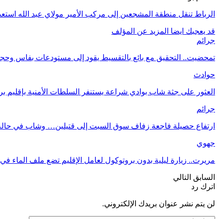
الرباط تنقل منطقة المشجعين إلى مركب الأمير مولاي عبد الله استعد
قد يعجبك ايضا
المزيد عن المؤلف
جرائم
تمحضيت.. التحقيق مع بائع بالتقسيط يقود إلى مستودعات بفاس وحجز
حوادث
العثور على جثة شاب بوادي شراعة يستنفر السلطات الأمنية بإقليم بر
جرائم
ارتفاع حصيلة فاجعة زفاف سوق السبت إلى قتيلين… وشاب في حال
جهوي
مريرت.. زيارة ليلية بدون بروتوكول لعامل الإقليم تضع ملف الماء في 
السابق
التالي
اترك رد
لن يتم نشر عنوان بريدك الإلكتروني.