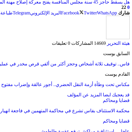
هل يسقط حاجز 45 سنة مجلس المنافسة يفتح معركة إصلاح مهنة المحاماة
22
0
شارك
WhatsApp
Twitter
Facebook
البريد الإلكتروني
Telegram
طباعة
هيئة التحرير
14669 المشاركات
0 تعليقات
السابق بوست
فاس.. توقيف ثلاثة أشخاص وحجز أكثر من ألفي قرص مخدر في عملية
القادم بوست
مكناس تحت وطأة أزمة النقل الحضري.. أجور عالقة وإضراب مفتوح يع
قد يعجبك ايضا
المزيد عن المؤلف
قضايا ومحاكم
محكمة الاستئناف بفاس تشرع في محاكمة المتهمين في فاجعة انهيار
قضايا ومحاكم
عاجل…استئنافية مراكش ترفع عقوبة طاطوش