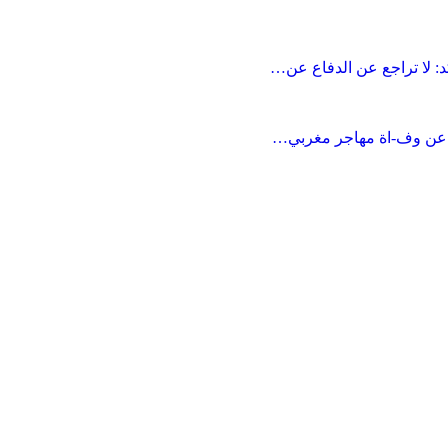
: لا تراجع عن الدفاع عن…
ين عن وف-اة مهاجر مغربي…