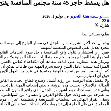
هل يسقط حاجز 45 سنة مجلس المنافسة يفتح معركة إصلاح مهنة المحاماة
بواسطة
هيئة التحرير
في
يوليو 1, 2026
22
0
شارك
بقلم/ سيداتي بيدا
يبدو أن أحد أكثر الشروط إثارة للجدل في مسار الولوج إلى مهنة الم
مجرد تعديل تقني للنصوص المنظمة للمهنة.
استمرار هذا القيد لم يعد ينسجم مع متطلبات العدالة المهنية ولا مع ا
وترتكز هذه المقاربة على قناعة مفادها أن الكفاءة لا تُقاس بالعم
المتراكمة بسبب عامل السن وحده يحرم المهنة من طاقات يمكن أن تض
كما استحضر المجلس نماذج قانونية معتمدة في عدد من الدول الأوروبي
فوق أي اعتبار زمني.
ولا تنفصل هذه التوصية عن رؤية أشمل لإصلاح قطاع الخدمات القانوني
العدالة. فالإصلاح، بحسب هذه الرؤية، لا يعني إضعاف المهنة، بل تحديث آ
وتأتي هذه المستجدات بعد أشهر من الجدل الذي رافق القانون المنظ
ما يطرحه من تساؤلات حول تكافؤ الفرص والمساواة بين المواطنين.
ويبقى القرار النهائي بيد السلطات التشريعية والتنظيمية، غير أن 
المحاماة، في ظل الحاجة إلى تشريعات أكثر انفتاحًا، تستند إلى الكفاءة 