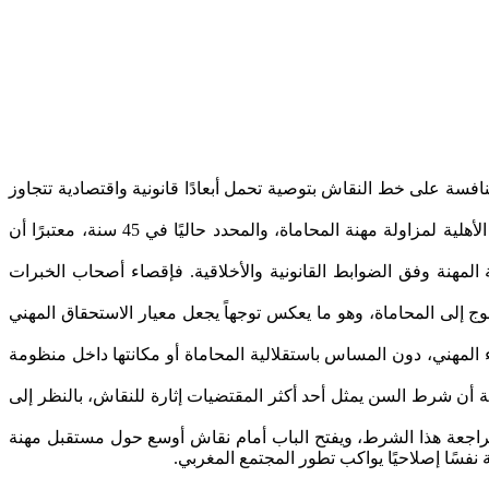
فسة على خط النقاش بتوصية تحمل أبعادًا قانونية واقتصادية تتجاوز
ففي رأي استشاري تناول واقع المنافسة داخل سوق الخدمات القانونية، دعا المجلس إلى إلغاء شرط تحديد السن الأقصى لاجتياز امتحان الأهلية لمزاولة مهنة المحاماة، والمحدد حاليًا في 45 سنة، معتبرًا أن
المهنة وفق الضوابط القانونية والأخلاقية. فإقصاء أصحاب الخبرات
ج إلى المحاماة، وهو ما يعكس توجهاً يجعل معيار الاستحقاق المهني
 المهني، دون المساس باستقلالية المحاماة أو مكانتها داخل منظومة
أن شرط السن يمثل أحد أكثر المقتضيات إثارة للنقاش، بالنظر إلى
 مراجعة هذا الشرط، ويفتح الباب أمام نقاش أوسع حول مستقبل مهنة
ة نفسًا إصلاحيًا يواكب تطور المجتمع المغربي.