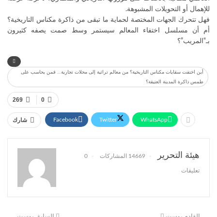
للإهمال أو التحويلات المشبوهة.
فهل تتحرك الجهات المختصة لحماية ما تبقى من ذاكرة مكناس التاريخية؟
أم أن مسلسل اختفاء المعالم سيستمر وسط صمت يصفه كثيرون
بـ“المريب”؟
أين اختفت سقايات مكناس التاريخية؟ من معالم تراثية إلى محلات تجارية… فمن يحاسب على
طمس ذاكرة المدينة العتيقة؟
269
0
Facebook
Twitter
WhatsApp
شارك
هيئة التحرير
14669 المشاركات
0
تعليقات
القادم بوست
السابق بوست