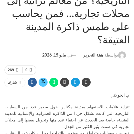
التاريخية؟ من معالم تراثية إلى
محلات تجارية… فمن يحاسب
على طمس ذاكرة المدينة
العتيقة؟
في
مايو 15, 2026
بواسطة
هيئة التحرير
269
0
شارك
م. الخولاني
تتزايد علامات الاستفهام بمدينة مكناس حول مصير عدد من السقايات
التاريخية التي كانت تشكل جزءا من الذاكرة العمرانية والإنسانية للمدينة
العتيقة، خاصة بعد الحديث عن اختفاء عدد منها وتحويل بعضها إلى محلات
تجارية في صمت يثير الكثير من الجدل.
فبحسب معطيات متداولة من مهتمين بالتراث المحلي، كان عدد السقايات