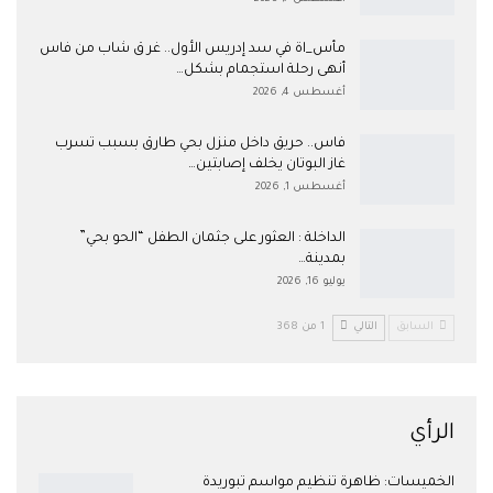
مأس_اة في سد إدريس الأول.. غر ق شاب من فاس
أنهى رحلة استجمام بشكل…
أغسطس 4, 2026
فاس.. حريق داخل منزل بحي طارق بسبب تسرب
غاز البوتان يخلف إصابتين…
أغسطس 1, 2026
​الداخلة : العثور على جثمان الطفل “الحو بحي”
بمدينة…
يوليو 16, 2026
السابق
التالي
1 من 368
الرأي
الخميسات: ظاهرة تنظيم مواسم تبوريدة