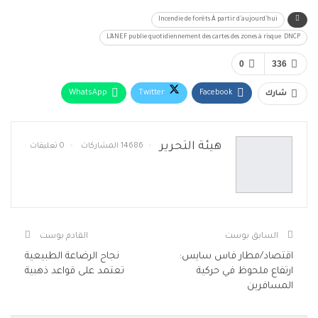
Incendie de forêts À partir d’aujourd’hui
L’ANEF publie quotidiennement des cartes des zones à risque DNCP
0
336
WhatsApp
Twitter
Facebook
شارك
البريد الإلكتروني
Telegram
طباعة
هيئة التحرير
14686 المشاركات
0 تعليقات
السابق بوست
القادم بوست
اقتصاد/مطار فاس سايس:
نجاح الرضاعة الطبيعية
ارتفاع ملحوظ في حركية
تعتمد على قواعد ذهبية
المسافرين