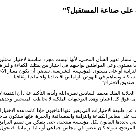
على صناعة المستقبل؟”
مسار تدبير الشأن المحلي، لأنها ليست مجرد مناسبة لاختيار ممثل
ضا مستوى وعي المواطنين بواجبهم في اختيار من يمتلك الكفاءة والنزاه
رابية أو على مستوى المؤسسة التشريعية، تقتضي أن يكون معيار الاختيا
لساكنة وتساهم في النهوض بأولماس اقتصاديا واجتماعيا وثقافيا.
صندوق الاقتراع”
لالة الملك محمد السادس نصره الله وأيده، التأكيد على أن التنمية لا
ة فوق كل اعتبار، وهذه التوجيهات الملكية لا تخاطب المنتخبين وحدهم
عن طبيعة الاختيارات التي يعبر عنها الناخبون فإذا كانت هذه الاختيارا
على معايير الكفاءة والنزاهة والمصداقية والخبرة، فإنها ستكون مدخلا
 يحددها القانون لكل مؤسسة منتخبة، حتى يتمكن من تقييم البرامج ا
المرشح، سواء كان عضوا في مجلس جماعي أو نائبا برلمانيا، فتتحول 