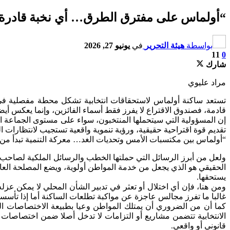
“أولماس على مفترق الطرق… أي نخبة قادرة 
بواسطة
هيئة التحرير
في
يونيو 27, 2026
11
0
شارك
مراد عليوي
تستعد ساكنة أولماس لاستحقاقات انتخابية تشكل محطة مفصلية في 
قادمة، فصندوق الاقتراع لا يفرز فقط أسماء الفائزين، وإنما يعكس أي
إن المسؤولية التي سيتحملها المنتخبون، سواء على مستوى الجماعة الت
تقديم قوة اقتراحية حقيقية، ورؤية تنموية واقعية تستجيب لانتظارات ا
“أولماس بين مكتسبات الأمس وتحديات الغد… معركة التنمية تبدأ من 
ولعل من أبرز الرسائل التي حملتها الخطب والرسائل الملكية لصاحب الج
الحقيقي هو الذي يجعل من خدمة المواطن أولوية، ويضع المصلحة العام
يستحقها.
ومن هنا، فإن أي اختلال أو تعثر في تدبير الشأن المحلي لا يمكن عزله 
غالبا ما تفرز مجالس عاجزة عن مواكبة تطلعات الساكنة أما إذا تأسست 
كما أن من الضروري أن يمتلك المواطن وعيا بطبيعة الاختصاصات التي
الانتخابية تتضمن مشاريع أو التزامات لا تدخل أصلا ضمن اختصاصات 
قانوني أو واقعي.