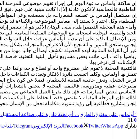
إن ساكنة أولماس مدعوة اليوم إلى إجراء تقييم موضوعي للمرحلة السا
العاطفية فالمحاسبة لا تكون عادلة إلا إذا كانت مبنية على فهم دقيق 
إن مستقبل أولماس لن تصنعه الشعارات، بل سيصنعه وعي المواطن، 
المنطقة، وكل اختيار لا يستند إلى معايير الموضوعية والكفاءة قد يؤخر
وأمام هذه المحطة الديمقراطية، يبقى الرهان الأكبر هو أن تنتصر إراد
الجيد والتنمية المحلية، انسجاما مع التوجيهات الملكية السامية الت
ومن الإنصاف التأكيد على أن مدينة أولماس عرفت خلال السنوات ال
إيجابي يستحق التثمين والتشجيع، لأن الاعتراف بالمنجزات يشكل مدخلا
غير أن القراءة المتأنية لهذه الحصيلة تكشف أيضا أن جانبا مهما م
رياضيا واعدا، إلى جانب بعض مشاريع تأهيل البنية التحتية، خاصة ا
الإمكانات التي تزخر بها.
فالتنمية المحلية لا تقوم على مشروع واحد أو قطاع واحد، وإنما على تنو
تتميز بها أولماس، وكلما اتسعت دائرة الأفكار وتعددت الكفاءات داخ
فرص الشغل، وتعزز جاذبية المدينة للاستثمار، فضلا عن كون نجاح الع
مقترحات عملية ومدروسة، فالتنمية المحلية لا تتحقق بالشعارات أو 
الأساسي لبعض الممارسات، فإن ذلك يفرغ العمل الجماعي من مضمونه
لذلك، فإن المرحلة المقبلة لا تقتضي فقط الحفاظ على المكتسبات ا
إنجاز مشاريع قطاعية إلى رؤية تنموية متكاملة تجعل من الإنسان محور 
"أولماس على مفترق الطرق… أي نخبة قادرة على صناعة المستقبل؟
11
0
شارك
WhatsApp
Twitter
Facebook
البريد الإلكتروني
Telegram
طباعة