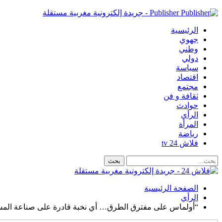
Publisher - جريدة إلكترونية مغربية مستقلة
الرئيسية
جهوي
وطني
دولي
سياسة
اقتصاد
مجتمع
ثقافة و فن
حوادث
الرأي
المرأة
رياضة
فلاش 24 tv
الصفحة الرئيسية
الرأي
“أولماس على مفترق الطرق… أي نخبة قادرة على صناعة الم