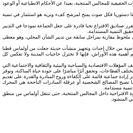
حقيقية للمجالس المنتخبة، بعيدا عن الأحكام الانطباعية أو الوعود
ا دستوريا فكل صوت يمنح لمرشح كفء ونزيه هو استثمار في تنمية
فرز صناديق الاقتراع نخبا قادرة على جعل الجماعة نموذجا في التدبير
قيق التنمية المستدامة.
ل ملحوظ مقارنة بمراحل سابقة من تدبير الشأن المحلي، وهو معطى
الرياضية من خلال إحداث وتجهيز منشآت حديثة جعلت من أولماس قطبا
 أهمية هذه الأوراش، فإنها لا تختزل حاجيات المدينة ولا تعكس كل
 المؤهلات الاقتصادية والسياحية والبيئية والثقافية والاجتماعية التي
تلف القطاعات، وتحقق أثرًا مباشرًا على جودة حياة الساكنة، وتوفر
إرادة جماعية قائمة على الكفاءة وروح المبادرة والقدرة على تقديم
دما تصبح المصالح الشخصية أو عرقلة المبادرات الناجحة هي المحرك
نمية مستدامة.
ة الاقتراحية داخل المجالس المنتخبة، حتى تنتقل أولماس من منطق
ي المنشود.