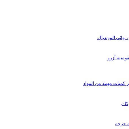
نهائي المونديال.
فوضية أزرو
 كميات مهمة من المواد
كان
ة حرجة