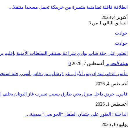
انطلاقة قافلة تضامنية متميزة من خريبكة تحمل مسجدا متنقلا…
أكتوبر 4, 2023
السابق
التالي
1 من 3
حوادث
حوادث
العثور على جثة شاب بوادي شراعة يستنفر السلطات الأمنية بإقليم بر
هيئة التحرير
أغسطس 7, 2026
0
مأس_اة في سد إدريس الأول.. غر ق شاب من فاس أنهى رحلة است
أغسطس 4, 2026
فاس.. حريق داخل منزل بحي طارق بسبب تسرب غاز البوتان يخلف إ
أغسطس 1, 2026
​الداخلة : العثور على جثمان الطفل “الحو بحي” بمدينة…
يوليو 16, 2026