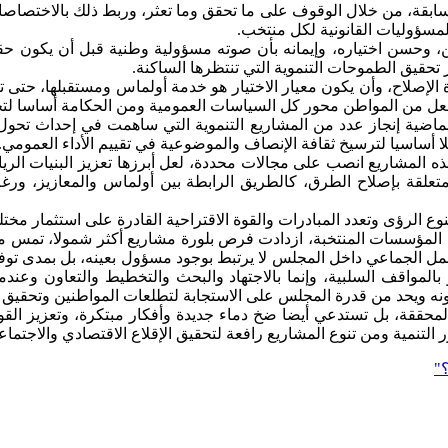
بقة، من خلال الوقوف على ما تحقق وما تعثر، وربط ذلك بالاختصاصات ال
للمسؤوليات القانونية لكل منتخب.
وحسن اختياره، وإيمانه بأن صوته مسؤولية وطنية قبل أن يكون حق
 تحقيق الطموحات التنموية التي تنتظرها الساكنة.
ة الإصلاح، وأن يكون معيار الاختيار هو خدمة أولماس ومستقبلها، حتى ت
ي تجعل من المواطن محور كل السياسات العمومية ومن الحكامة أساسا لتح
ماضية إنجاز عدد من المشاريع التنموية التي ساهمت في إحداث تحو
 أساسيا لترسيخ ثقافة الإنصاف والموضوعية في تقييم الأداء العمومي.
ن هذه المشاريع انصب على مجالات محددة، لعل أبرزها تعزيز البنيات 
لمتعلقة بإصلاح الطرق، كالطريق الرابطة بين أولماس والمعازيز، ورغم
ع الرؤى وتعدد المبادرات والقوة الاقتراحية القادرة على استثمار مختلف
ل المؤسسات المنتخبة، ازدادت فرص بلورة مشاريع أكثر شمولا، تمس مخ
مل الجماعي داخل المجلس لا يرتبط بوجود مسؤول بعينه، بل بمدى توفر 
بالمواقف السلبية، وإنما بالاجتهاد والبحث والتخطيط والتعاون وعن
 ويحد من قدرة المجلس على الاستجابة لتطلعات المواطنين وتحقيق ت
لمحققة، بل تستدعي أيضا ضخ دماء جديدة وأفكار مبتكرة، وتعزيز القو
التنمية ومن تنوع المشاريع رافعة لتحقيق الإقلاع الاقتصادي والاجتماع
"