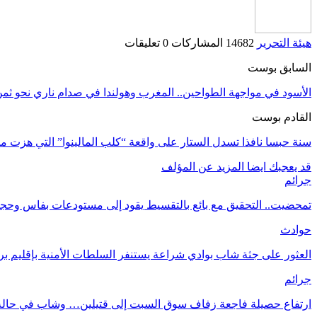
هيئة التحرير
14682 المشاركات
0 تعليقات
السابق بوست
الأسود في مواجهة الطواحين.. المغرب وهولندا في صدام ناري نحو ثمن 
القادم بوست
سنة حبسا نافذا تسدل الستار على واقعة “كلب المالينوا” التي هزت م
قد يعجبك ايضا
المزيد عن المؤلف
جرائم
تمحضيت.. التحقيق مع بائع بالتقسيط يقود إلى مستودعات بفاس وحجز
حوادث
العثور على جثة شاب بوادي شراعة يستنفر السلطات الأمنية بإقليم بر
جرائم
ارتفاع حصيلة فاجعة زفاف سوق السبت إلى قتيلين… وشاب في حال