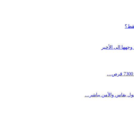
فقط؟
جهها الى الأخير
لغول بفاس والأمن يباشر…