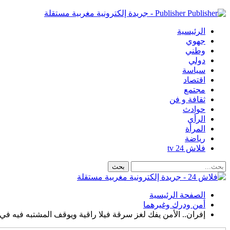
Publisher - جريدة إلكترونية مغربية مستقلة
الرئيسية
جهوي
وطني
دولي
سياسة
اقتصاد
مجتمع
ثقافة و فن
حوادث
الرأي
المرأة
رياضة
فلاش 24 tv
الصفحة الرئيسية
أمن ودرك وغيرهما
إفران.. الأمن يفك لغز سرقة فيلا راقية ويوقف المشتبه فيه ف