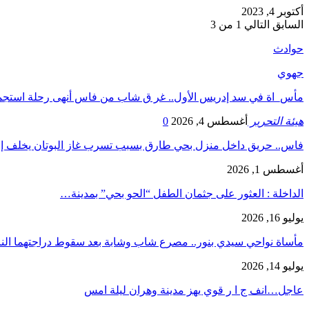
أكتوبر 4, 2023
السابق
التالي
1 من 3
حوادث
جهوي
مأس_اة في سد إدريس الأول.. غر ق شاب من فاس أنهى رحلة استج
هيئة التحرير
أغسطس 4, 2026
0
فاس.. حريق داخل منزل بحي طارق بسبب تسرب غاز البوتان يخلف إ
أغسطس 1, 2026
​الداخلة : العثور على جثمان الطفل “الحو بحي” بمدينة…
يوليو 16, 2026
مأساة نواحي سيدي بنور.. مصرع شاب وشابة بعد سقوط دراجتهما الن
يوليو 14, 2026
عاجل…انف ج ا ر قوي يهز مدينة وهران ليلة امس