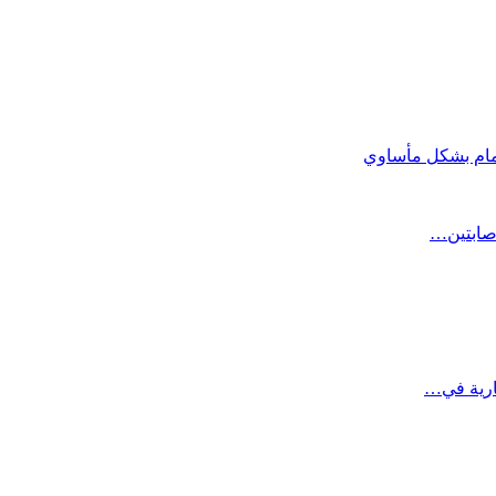
مام بشكل مأساوي
صابتين…
ارية في…