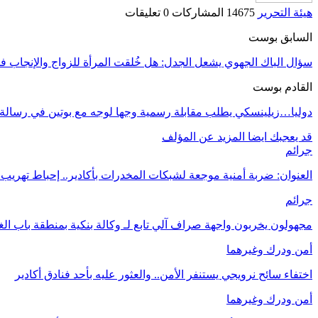
هيئة التحرير
14675 المشاركات
0 تعليقات
السابق بوست
سؤال الباك الجهوي يشعل الجدل: هل خُلقت المرأة للزواج والإنجاب 
القادم بوست
دوليا…زيلينسكي يطلب مقابلة رسمية وجها لوجه مع بوتين في رسالة و
قد يعجبك ايضا
المزيد عن المؤلف
جرائم
العنوان: ضربة أمنية موجعة لشبكات المخدرات بأكادير.. إحباط تهريب 7300 قرص…
جرائم
مجهولون يخربون واجهة صراف آلي تابع لـ وكالة بنكية بمنطقة باب ا
أمن ودرك وغيرهما
اختفاء سائح نرويجي يستنفر الأمن.. والعثور عليه بأحد فنادق أكادير
أمن ودرك وغيرهما