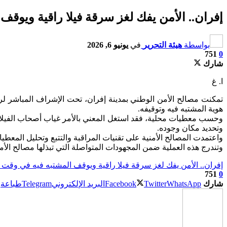
إفران.. الأمن يفك لغز سرقة فيلا راقية ويوق
بواسطة
هيئة التحرير
في
يونيو 6, 2026
751
0
شارك
ا. غ
تمكنت مصالح الأمن الوطني بمدينة إفران، تحت الإشراف المباشر لر
هوية المشتبه فيه وتوقيفه.
وحسب معطيات محلية، فقد استغل المعني بالأمر غياب أصحاب الفيلا لتن
وتحديد مكان وجوده.
واعتمدت المصالح الأمنية على تقنيات المراقبة والتتبع وتحليل المعط
وتندرج هذه العملية ضمن المجهودات المتواصلة التي تبذلها مصالح الأ
إفران.. الأمن يفك لغز سرقة فيلا راقية ويوقف المشتبه فيه في وقت
751
0
شارك
WhatsApp
Twitter
Facebook
البريد الإلكتروني
Telegram
طباعة