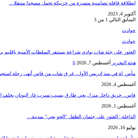
انطلاقة قافلة تضامنية متميزة من خريبكة تحمل مسجدا متنقلا…
أكتوبر 4, 2023
السابق
التالي
1 من 3
حوادث
حوادث
العثور على جثة شاب بوادي شراعة يستنفر السلطات الأمنية بإقليم بر
هيئة التحرير
أغسطس 7, 2026
0
مأس_اة في سد إدريس الأول.. غر ق شاب من فاس أنهى رحلة است
أغسطس 4, 2026
فاس.. حريق داخل منزل بحي طارق بسبب تسرب غاز البوتان يخلف إ
أغسطس 1, 2026
​الداخلة : العثور على جثمان الطفل “الحو بحي” بمدينة…
يوليو 16, 2026