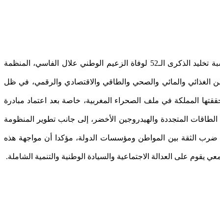
أكد الأمين العام لـ حزب الاستقلال، نزار بركة، أن المغرب يعيش مرحلة جديدة عنوانها “الاستقلالية الاستراتيجية”، وذلك خلال كلمته بمناسبة تخليد الذكرى الـ52 لوفاة الزعيم الوطني علال الفاسي، المنظمة
ن الغذائي والمائي والصحي والطاقي والاقتصادي والرقمي، في ظل
ققتها المملكة في ملف الصحراء المغربية، خاصة بعد اعتماد مبادرة
ي الطاقات المتجددة والهيدروجين الأخضر، إلى جانب تطوير المنظومة
 ضرب الثقة بين المواطن ومؤسسات الدولة، مؤكدا أن مواجهة هذه
يقوم على العدالة الاجتماعية والسيادة الوطنية والتنمية الشاملة.