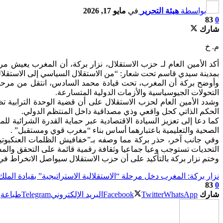
بواسطة
هيئة التحرير
في
مايو 17, 2026
83
0
شارك
م. خ
بمدينة سيدي قاسم تحت شعار: “من الاستقلال السياسي إلى الاستقلالية
وأوضح بركة أن المغرب، تحت قيادة محمد السادس، انتقل من مرحلة
التحولات الجيوسياسية والأزمات الدولية المتسارعة.
وشدد الأمين العام لحزب الاستقلال على أن قضية الوحدة الترابية ت
الحكم الذاتي كحل واقعي وذي مصداقية داخل المنتظم الدولي.
كما دعا إلى تعزيز السيادة الاقتصادية عبر حماية القدرة الشرائية 
الصحية والتعليمية باعتبارهما أساس بناء “مغرب قوي ومستقبل” .
وفي جانب آخر، حذر بركة مما وصفه بـ”خفافيش الظلمات العنكبوتي
التحديات تستوجب وعيا جماعيا وثقافة رقمية قائمة على التحقق والمس
وختم نزار بركة بالتأكيد على أن حزب الاستقلال سيواصل الانخراط في
نزار بركة: المغرب دخل مرحلة “الاستقلالية الاستراتيجية” بقيادة الم
83
0
شارك
WhatsApp
Twitter
Facebook
البريد الإلكتروني
Telegram
طباعة