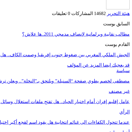
هيئة التحرير
14682 المشاركات
0 تعليقات
السابق بوست
مطالب نقابية وبرلمانية لإنصاف مدمجي 2011..ها علاش؟
القادم بوست
الجيش الملكي المغربي بين ضغوط جنوب إفريقيا وصمت الكاف.. هل أ
قد يعجبك ايضا
المزيد عن المؤلف
سياسة
مصطفى لخصم يطوي صفحة “السنبلة” ويلتحق بـ”النخلة”.. ويعلن تر
غير مصنف
عامل إقليم إفران أمام اختبار الحياد.. هل تفتح ملفات استغلال وسائل
الرأي
عندما تتحول الكفاءات إلى غنائم انتخابية هل يقود اسم لقجع أكبر اختب