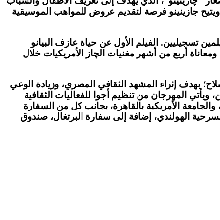
Band Mak الموسيقية التي تقدم برنامج الجاز للصغار “چازينينو”، الذي يهدف إلى تعريف الأطفال والشباب
تيح جازينينو فرصة لتقديم عروض للمواهب الموسيقية
ن تسجيليين. الفيلم الأول عن حياة عازف البيانو
ستعرض قصص كفاح ومعاناة أربع من أشهر مغنيات الچاز الأمريكيات خلال
والمؤلف الموسيقي عمرو صلاح؛ بهدف إثراء المشهد الثقافي المصري، وزيادة الوعي
ويأتي المهرجان من تنظيم أجوا للفعاليات الثقافية
أوروبية EUNIC وتحت رعاية وزارة الثقافة المصرية، والجامعة الأمريكية بالقاهرة، بجانب كل من السفارة
لمسرحية الهولندي، إضافة إلى سفارة البرتغال، صندوق