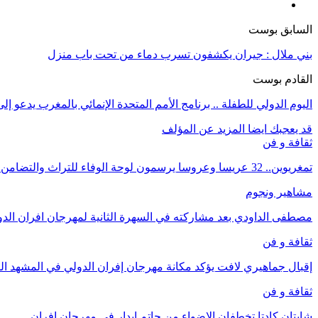
السابق بوست
بني ملال : جيران يكشفون تسرب دماء من تحت باب منزل
القادم بوست
اليوم الدولي للطفلة .. برنامج الأمم المتحدة الإنمائي بالمغرب يدع
قد يعجبك ايضا
المزيد عن المؤلف
ثقافة و فن
تمغريوين.. 32 عريسا وعروسا يرسمون لوحة الوفاء للتراث والتضامن بقلب تنغير
مشاهير ونجوم
مصطفى الداودي بعد مشاركته في السهرة الثانية لمهرجان افران الد
ثقافة و فن
إقبال جماهيري لافت يؤكد مكانة مهرجان إفران الدولي في المشهد الث
ثقافة و فن
شابتان كادتا تخطفان الاضواء من حاتم ايدار في مهرجان افران