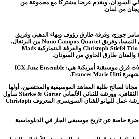
ز في السودان، ويقدم عرضا مشتركا مع مجموعة من
جان من لبنان.
 سامر جورج، وفرقة طارق رؤوف وبهاء الدهبي وفريق
أوتاك و سول ترينز، هذا بجانب توليفة مميزة من المشاركات الدولية، مثل Strake & Gorter من ألمانيا، وEdi Nulz من النمسا، وفريق Nuno Campos Quartet من البرتغال،
والفنانة الهولدنية Agnes Gosling، وفريق Kruidkoek الهولندي، إضافة إلى المجري Viktor Toth والفرقة السويسرية Christoph Stiefel Trio والفرقة الدنماركية Mads
كما تشهد النسخة الحالية عودة التعاون الثقافي بين المهرجان والولايات المتحدة الأمريكية، حيث يستضيف لأول مرة ثلاث فرق موسيقية أمريكية هي: ICX Jazz Ensemble
 مجانا لصالح طلبة المعاهد الموسيقية والمختصين، أولها
للفرقة الأمريكية AJOYO ومحاضرة تعليمية للفرقة الأمريكية ICX Jazz Ensemble في القاعة الشرقية بمركز التحرير الثقافي، وورشة للثنائي الألماني Starke & Gorter تتناول
أساليب الأداء الموسيقي للفرق الثنائية ومحاضرة نقاشية حول تذوق موسيقى الچاز يلقيها السيد Mark Campbell وورشة عمل للبيانو للفنان السويسري المعروف Christoph
رة خاصة عن تاريخ موسيقى الجاز في الدبلوماسية