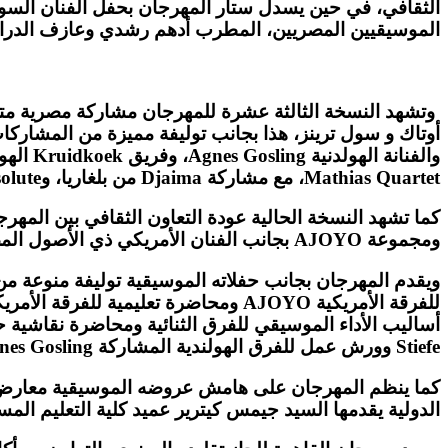
الثقافي، في حين يسدل ستار المهرجان بحفل الفنان السود
الموسيقيين المصريين، المطرب أدهم رشدي وعازف الدرامز
وتشهد النسخة الثالثة عشرة للمهرجان مشاركة مصرية متمي
Mathias Quartet، مع مشاركة Djaima من بلغاريا، وDock in Absolute من لوكسمبورج والفرقة الهولندية Kruidkoek والفنان طارق الحاوي من السودان.
ومجموعة AJOYO بجانب الفنان الأمريكي ذي الأصول المصرية أيمن فانوس والذي تشاركه عازفة التشيلو الأمريكية الشهيرة Frances-Marie Uitti.
ويقدم المهرجان بجانب حفلاته الموسيقية توليفة منوعة من و
Stiefe وورش عمل للفرق الهولندية المشاركة Agnes Gosling و KruidKoek.
كما ينظم المهرجان على هامش عروضه الموسيقية معارض ل
الدولية يقدمها السيد جيمس كيترير عميد كلية التعليم المست