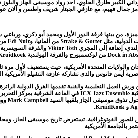
اني الكبير طارق الحاوي، أحد رواد موسيقى الچاز والبلو
 جمال فهيم، مع عازفي الجيتار شريف واطسن و آلان عوي
زة، من بينها فرقة الدور الأول ومحمد أبو ذكري، ورباعي
رش العمل التعليمية والفنية تقدمها الفرق الدولية الزائرة
لصور الفوتوغرافية. تستعرض تاريخ موسيقى الجاز، ومحاض
مر بالجامعة الأمريكية