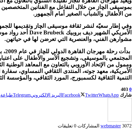
بموسيقى الچاز من خلال التفاعل مع الفنانين المتخصصي
من الأطفال والشباب الصغير أمام الجمهور.
وفي إطار سعيّه لنشر ثقافة موسيقى الچاز وتقديمها للجمه
الأمريكي الشهير 
مشوارهن الفني، والعنصرية التي تعرضن لها في حياتهن.
بدأ
المجتمعي بالموسيقى، وتشجيع الأسر والأطفال على اعتبار 
الأمريكية، معهد جوته، المنتدى الثقافي النمساوي، سفارة 
التنمية الثقافية لكسمبورج، المورد الثقافي، والمؤسسة الث
403
0
شارك
WhatsApp
Twitter
Facebook
البريد الإلكتروني
Telegram
طباعة
3072 المشاركات
webmaster
0 تعليقات