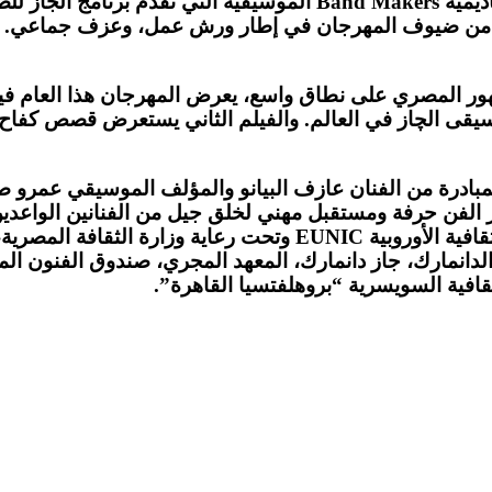
ويعيد مهرجان القاهرة للجاز تقليده السنوي بالتعاون مع أكاديمية ers
ن من ضيوف المهرجان في إطار ورش عمل، وعزف جماعي. وي
ور المصري على نطاق واسع، يعرض المهرجان هذا العام فيلمي
ديف بروبيك Dave Brubeck أحد رواد موسيقى الچاز في العالم. والفيلم الثاني ي
ت رحلة مهرجان القاهرة الدولي للچاز في عام 2009، بمبادرة من الفنان عازف البيانو 
الفن حرفة ومستقبل مهني لخلق جيل من الفنانين الواعدين، 
وممول من الإتحاد الأوروبي بالتعاون مع المعاهد الوطنية الثقافية ال
الدانمارك، جاز دانمارك، المعهد المجري، صندوق الفنون ا
قافية السويسرية “بروهلفتسيا القاهرة”.