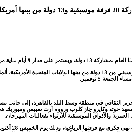
ن وهولندا
يام بداية من الخميس 28 أكتوبر.
ويحتضن المهرجان الدولي 20 فرقة موسيقية و95 فنان موسيقي من 13 دولة من بين
جمعة 5 نوفمبر.
تحرير الثقافي في منطقة وسط البلد بالقاهرة، إلى جانب 
ة ومعهد جوته وكايرو چاز كلوب ورووم آرت سبيس وميوزيك ه
عمرية والأذواق الموسيقية للارتواء بفعاليات المهرجان.
وتفتتح فعاليات ا