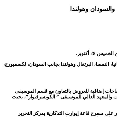
ها الولايات المتحدة الأمريكية، ألمانيا، النمسا، البرتغال وهولندا بجانب السودان، لكسمبورج،
مساحات إضافية للعروض بالتعاون مع قسم الموسيقى
ب والمعهد العالي للموسيقى ” الكونسرفتوار”، بحيث
لقاهرة الدولي للچاز بحفل الفنانة المصرية نهى فكري مع فرقتها الرباعية، وذلك يوم الخميس 28 أكتوبر على مسرح قاعة إيوارت التذكارية بمركز التحرير