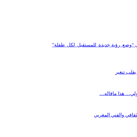
و إلى “وضع رؤية جديدة للمستقبل لكل طفلة”
ولي… هذا ماقاله…
قافي والفني المغربي