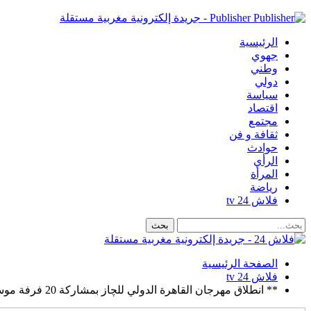
Publisher - جريدة إلكترونية مغربية مستقلة
الرئيسية
جهوي
وطني
دولي
سياسة
اقتصاد
مجتمع
ثقافة و فن
حوادث
الرأي
المرأة
رياضة
فلاش 24 tv
الصفحة الرئيسية
فلاش 24 tv
** انطلاق مهرجان القاهرة الدولي للچاز بمشاركة 20 فرفة موسيقية و13 دولة من بينها أمريكا والسودان وهولندا