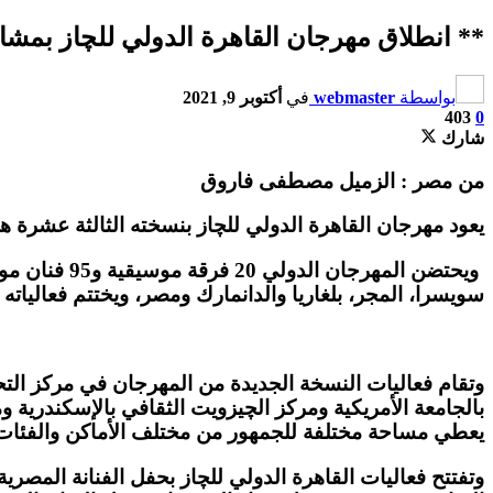
** انطلاق مهرجان القاهرة الدولي للچاز بمشاركة 20 فرفة موسيقية و13 دولة من بينها أمريكا والسودا
بواسطة
webmaster
في
أكتوبر 9, 2021
403
0
شارك
من مصر : الزميل مصطفى فاروق
يعود مهرجان القاهرة الدولي للچاز بنسخته الثالثة عشرة هذا العام بمشاركة 13 دولة، ويستمر على مدار 9 أ
سويسرا، المجر، بلغاريا والدانمارك ومصر، ويختتم فعالياته مساء ال
وتقام فعاليات النسخة الجديدة من المهرجان في مركز ال
بالجامعة الأمريكية ومركز الچيزويت الثقافي بالإسكندري
يعطي مساحة مختلفة للجمهور من مختلف الأماكن والفئات ال