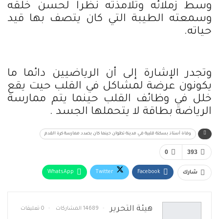
وسط زملائه وتلامذته نظرا لحسن خلقه
وسمعته الطيبة التي كان يتصف بها قيد
حياته.
وتجدر الإشارة إلى أن الرياضيين دائما ما
يكونون عرضة لمشاكل في القلب حيت يقع
خلل في وظائف القلب حينما يتم ممارسة
الرياضة بطاقة لا يتحملها الجسد .
وفاة أستاذ بسكتة قلبية في مدينة تطوان حينما كان بصدد ممارسة كرة القدم
0
393
WhatsApp
Twitter
Facebook
شارك
البريد الإلكتروني
Telegram
طباعة
هيئة التحرير
14689 المشاركات
0 تعليقات