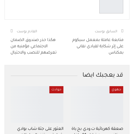
السابق بوست
القادم بوست
متابعة عاملة بمعمل سيكوم
هكذا حذر صندوق الضمان
على إثر شكاية لقيادي نقابي
الاجتماعي مؤمنيه من
بمكناس
تعرضهم للنصب والاحتيال
قد يعجبك ايضا
جهوي
حوادث
صعقة كهربائية ت.ودي بح.ياة
العثور على جثة شاب بوادي