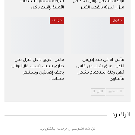
موظف بسجن تولال 01 داخل
شراعة يستنفر السلطات
منزل أسرته بالقصر الكبير
الأمنية بإقليم بركان
جهوي
حوادث
مأس_اة في سد إدريس
فاس.. حريق داخل منزل بحي
الأول.. غر ق شاب من فاس
طارق بسبب تسرب غاز البوتان
أنهى رحلة استجمام بشكل
يخلف إصابتين ويستنفر
مأساوي
مختلف…
السابق
التالي
اترك رد
لن يتم نشر عنوان بريدك الإلكتروني.