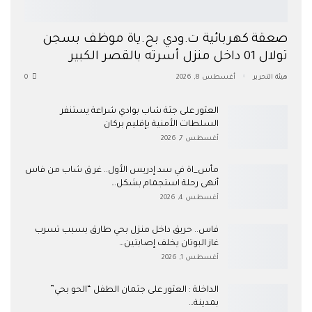
صعقة كهربائية ت.ودي بح.ياة موظف بسجن
تولال 01 داخل منزل أسرته بالقصر الكبير
هيئة التحرير
أغسطس 8, 2026
0
العثور على جثة شاب بوادي شراعة يستنفر
السلطات الأمنية بإقليم بركان
أغسطس 7, 2026
مأس_اة في سد إدريس الأول.. غر ق شاب من فاس
أنهى رحلة استجمام بشكل…
أغسطس 4, 2026
فاس.. حريق داخل منزل بحي طارق بسبب تسرب
غاز البوتان يخلف إصابتين…
أغسطس 1, 2026
​الداخلة : العثور على جثمان الطفل “الحو بحي”
بمدينة…