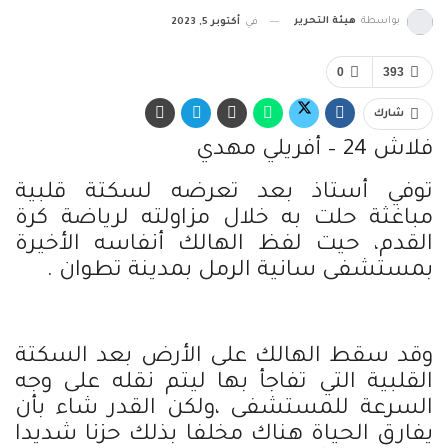
بواسطة
هيئة التحرير
في
أكتوبر 5, 2023
0
393
شارك
فلاش 24 – أفريلي مهدي
توفي أستاذ بعد تعرضه لسكتة قلبية
مباغثة حلت به خلال مزاولته لرياضة كرة
القدم، حيت لفظ الهالك أنفاسه الأخيرة
بمستشفى سانية الرمل بمدينة تطوان .
وقد سقط الهالك على الأرض بعد السكتة
القلبية التي تفاجأ بها ليتم نقله على وجه
السرعة للمستشفى ،ولكن القدر شاء بأن
يفارق الحياة هناك مخلفا بذلك حزنا شديدا