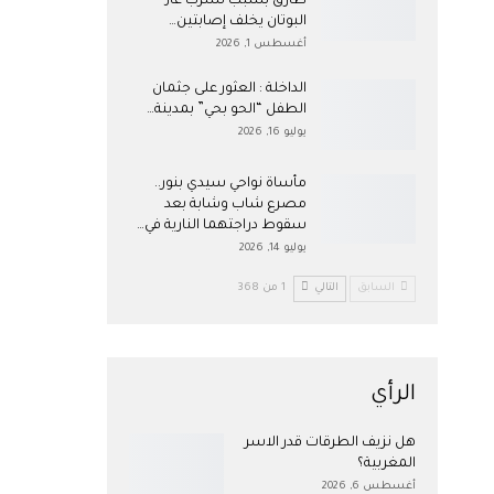
طارق بسبب تسرب غاز
البوتان يخلف إصابتين…
أغسطس 1, 2026
​الداخلة : العثور على جثمان
الطفل “الحو بحي” بمدينة…
يوليو 16, 2026
مأساة نواحي سيدي بنور..
مصرع شاب وشابة بعد
سقوط دراجتهما النارية في…
يوليو 14, 2026
السابق
التالي
1 من 368
الرأي
هل نزيف الطرقات قدر الاسر
المغربية؟
أغسطس 6, 2026