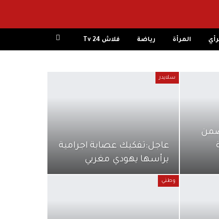
رأي
المرأة
رياضة
فلاش 24 Tv
سلايدر
اش 24″، ضمن
عاجل:تفكيك عصابة اجرامية
يرأسها يهودي مغربي
وطني