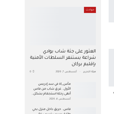
حوادث
العثور على جثة شاب بوادي
شراعة يستنفر السلطات الأمنية
بإقليم بركان
هيئة التحرير
أغسطس 7, 2026
0
مأس_اة في سد إدريس
الأول.. غر ق شاب من فاس
أنهى رحلة استجمام بشكل…
أغسطس 4, 2026
فاس.. حريق داخل منزل بحي