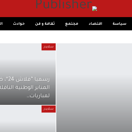
سياسة
اقتصاد
مجتمع
ثقافة و فن
حوادث
ال
سلايدر
رسميا “فل
المنابر الوطنية الناقلة
لمباريات…
سلايدر