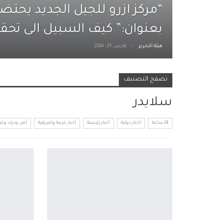
“مركز ازرو للجيل الجديد يحتضن 
بعنوان:” كيف السبيل الى تحقي
هيئة التحرير
مارس 31, 2024
تصفح التصنيف
سلايدر
24 ساعة
أخبار دولية
أخبار رئيسية
أخبار عربية وافريقية
أمن ودرك وغي