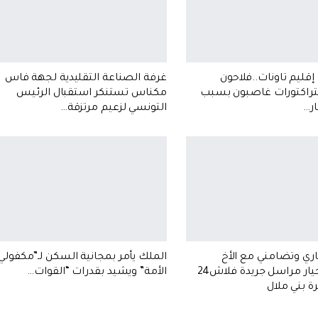
إقليم تاونات..فلاحون
غرفة الصناعة التقليدية لجهة فاس
تراكتورات غاصبون بسبب
مكناس تستنكر استقبال الرئيس
ار…
التونسي لزعيم مرتزقة…
اري وتضامني مع الأخ
الملك يأمر بمجانية السكن لـ”مكفولي
مصطفى خيار مراسل جريدة فلاش24
الأمة” ويشيد بقدرات “القوات…
ة بني ملال