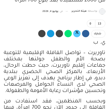
من 2000 مستفيدة بعد بلوغ 700 امرأة
بواسطة
هيئة التحرير
في
يوليو 4, 2026
0
13
شارك
ي. ب
تاوريرت – تواصل القافلة الإقليمية للتوعية
بصحة الأم والطفل جولتها بمختلف
جماعات إقليم تاوريرت، حيث حطت الرحال،
الأربعاء، بالمركز الصحي الحضري ببلدية
دبدو، في إطار برنامج يهدف إلى تعزيز الوعي
الصحي لدى النساء الحوامل والمرضعات
وتحسين مؤشرات رعاية الأمومة والطفولة.
وبحسب المنظمين، فقد استفادت من
القافلة إلى حدود الآن نحو 700 امرأة، فيما