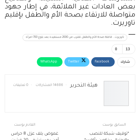
بعض العادات غير الملائمة، في إطار جهود
متواصلة للارتقاء بصحة الأم والطفل بإقليم
تاوريرت.
تاوريرت.. قافلة صحة الأم والطفل تقترب من 2000 مستفيدة بعد بلوغ 700 امرأة
0
13
WhatsApp
Twitter
Facebook
شارك
البريد الإلكتروني
Telegram
طباعة
هيئة التحرير
14686 المشاركات
0 تعليقات
السابق بوست
القادم بوست
*توقيف شبكة للنصب
غموض يلف عزل 8 حراس