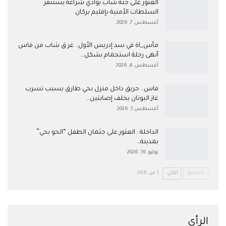
العثور على جثة شاب بوادي شراعة يستنفر
السلطات الأمنية بإقليم بركان
أغسطس 7, 2026
مأس_اة في سد إدريس الأول.. غر ق شاب من فاس
أنهى رحلة استجمام بشكل…
أغسطس 4, 2026
فاس.. حريق داخل منزل بحي طارق بسبب تسرب
غاز البوتان يخلف إصابتين…
أغسطس 1, 2026
​الداخلة : العثور على جثمان الطفل “الحو بحي”
بمدينة…
يوليو 16, 2026
السابق
التالي
1 من 368
الرأي