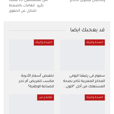
والاحتيال بيتكوين بأكادير*
أمن بمستشفى 20 غشت
بأزرو.. اتهامات بالضغط
للتنازل عن الحقوق
قد يعجبك ايضا
الصحة والبيئة
الصحة والبيئة
سموم في رغيفنا اليومي
تخفيض أسعار الأدوية..
المخابز المغربية تتاجر بصحة
مكسب للمريض أم تحدٍ
المستهلك من أجل “اللون…
للصناعة الوطنية؟
الصحة والبيئة
ثقافة و فن