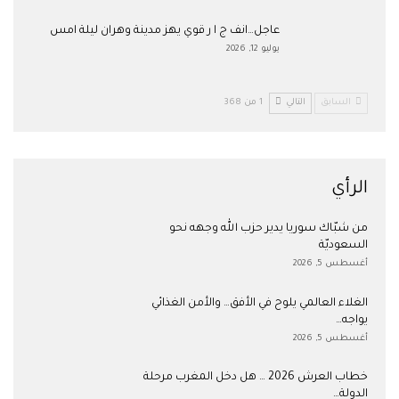
عاجل…انف ج ا ر قوي يهز مدينة وهران ليلة امس
يوليو 12, 2026
السابق
التالي
1 من 368
الرأي
من شبّاك سوريا يدير حزب الله وجهه نحو
السعوديّة
أغسطس 5, 2026
الغلاء العالمي يلوح في الأفق… والأمن الغذائي
يواجه…
أغسطس 5, 2026
خطاب العرش 2026 … هل دخل المغرب مرحلة
الدولة…