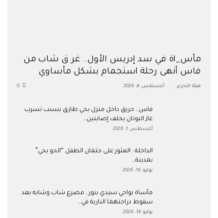
مأس_اة في سد إدريس الأول.. غر ق شاب من
فاس أنهى رحلة استجمام بشكل مأساوي
هيئة التحرير
أغسطس 4, 2026
0
فاس.. حريق داخل منزل بحي طارق بسبب تسرب
غاز البوتان يخلف إصابتين…
أغسطس 1, 2026
​الداخلة : العثور على جثمان الطفل “الحو بحي”
بمدينة…
يوليو 16, 2026
مأساة نواحي سيدي بنور.. مصرع شاب وشابة بعد
سقوط دراجتهما النارية في…
يوليو 14, 2026