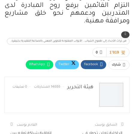
التزام القائمين برفع روح المبادرة لدى
المتدربين ودعمهم نحو خلق مشاريع
ومرافقة مهنية.
من تراث الأجداد إلى طموح الشباب.. الأبواب المفتوحة للتكوين المهني بالصناعة التقليدية بخنيفرة .
0
1٬019
WhatsApp
Twitter
Facebook
شارك
البريد الإلكتروني
Telegram
طباعة
هيئة التحرير
14686 المشاركات
0 تعليقات
السابق بوست
القادم بوست
الداخلية تعلن تحولا في
اتفاقية شراكة توقع بين