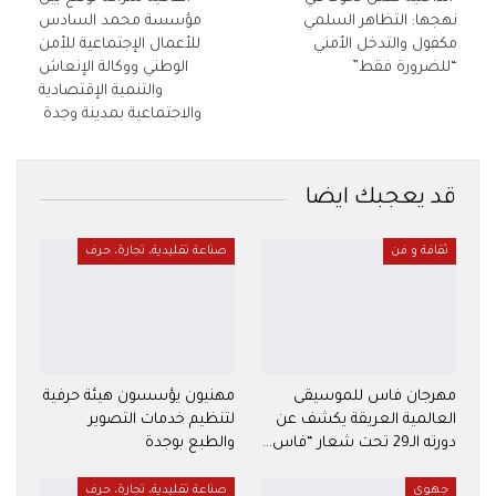
نهجها: التظاهر السلمي
مؤسسة محمد السادس
مكفول والتدخل الأمني
للأعمال الإجتماعية للأمن
“للضرورة فقط”
الوطني ووكالة الإنعاش
والتنمية الإقتصادية
والاجتماعية بمدينة وجدة
قد يعجبك ايضا
ثقافة و فن
صناعة تقليدية، تجارة، حرف
مهرجان فاس للموسيقى
مهنيون يؤسسون هيئة حرفية
العالمية العريقة يكشف عن
لتنظيم خدمات التصوير
دورته الـ29 تحت شعار “فاس…
والطبع بوجدة
جهوي
صناعة تقليدية، تجارة، حرف