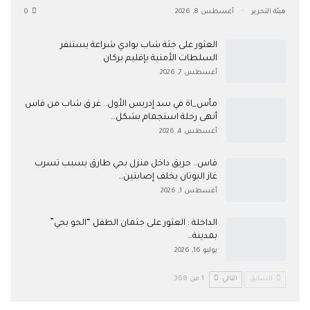
هيئة التحرير
أغسطس 8, 2026
0
العثور على جثة شاب بوادي شراعة يستنفر
السلطات الأمنية بإقليم بركان
أغسطس 7, 2026
مأس_اة في سد إدريس الأول.. غر ق شاب من فاس
أنهى رحلة استجمام بشكل…
أغسطس 4, 2026
فاس.. حريق داخل منزل بحي طارق بسبب تسرب
غاز البوتان يخلف إصابتين…
أغسطس 1, 2026
​الداخلة : العثور على جثمان الطفل “الحو بحي”
بمدينة…
يوليو 16, 2026
السابق
التالي
1 من 368