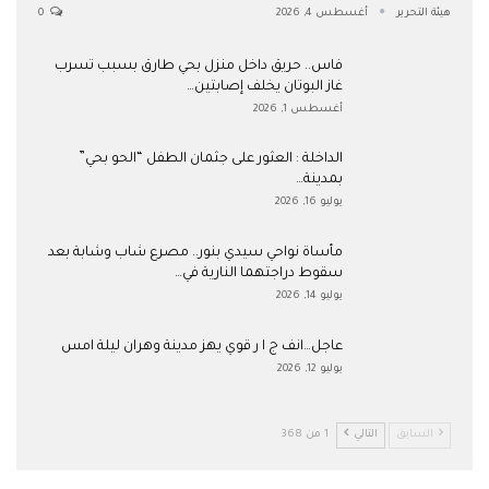
هيئة التحرير
أغسطس 4, 2026
0
فاس.. حريق داخل منزل بحي طارق بسبب تسرب
غاز البوتان يخلف إصابتين…
أغسطس 1, 2026
​الداخلة : العثور على جثمان الطفل “الحو بحي”
بمدينة…
يوليو 16, 2026
مأساة نواحي سيدي بنور.. مصرع شاب وشابة بعد
سقوط دراجتهما النارية في…
يوليو 14, 2026
عاجل…انف ج ا ر قوي يهز مدينة وهران ليلة امس
يوليو 12, 2026
السابق
التالي
1 من 368