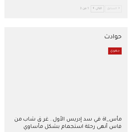
السابق
التالي
1 من 3
حوادث
جهوي
مأس_اة في سد إدريس الأول.. غر ق شاب من
فاس أنهى رحلة استجمام بشكل مأساوي