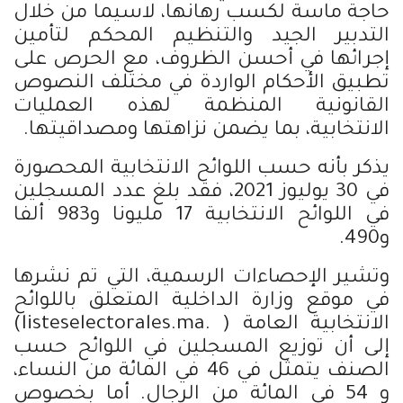
حاجة ماسة لكسب رهانها، لاسيما من خلال
التدبير الجيد والتنظيم المحكم لتأمين
إجرائها في أحسن الظروف، مع الحرص على
تطبيق الأحكام الواردة في مختلف النصوص
القانونية المنظمة لهذه العمليات
الانتخابية، بما يضمن نزاهتها ومصداقيتها.
يذكر بأنه حسب اللوائح الانتخابية المحصورة
في 30 يوليوز 2021، فقد بلغ عدد المسجلين
في اللوائح الانتخابية 17 مليونا و983 ألفا
و490.
وتشير الإحصاءات الرسمية، التي تم نشرها
في موقع وزارة الداخلية المتعلق باللوائح
الانتخابية العامة ( .listeselectorales.ma)
إلى أن توزيع المسجلين في اللوائح حسب
الصنف يتمثل في 46 في المائة من النساء،
و 54 في المائة من الرجال. أما بخصوص