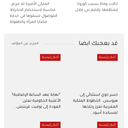
حالات وفاة بسبب كورونا
الملكي الأميرة للا مريم..
معظمها بإقليم بني ملال
مناسبة لاستحضار الانخراط
الموصول لسموها في خدمة
قضايا المرأة والطفولة
قد يعجبك ايضا
المزيد عن المؤلف
أخبار رئيسية
أخبار رئيسية
جسر جوي استثنائي إلى
“نهاية عهد الساعة الإضافية؟
هيوستن.. الخطوط الملكية
الأغلبية الحكومية تعلن
المغربية تعزز رحلاتها
العودة إلى توقيت غرينتش…
لمساندة أسود…
أخبار رئيسية
أخبار رئيسية