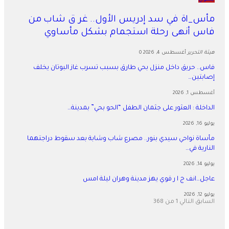
مأس_اة في سد إدريس الأول.. غر ق شاب من
فاس أنهى رحلة استجمام بشكل مأساوي
هيئة التحرير
أغسطس 4, 2026
0
فاس.. حريق داخل منزل بحي طارق بسبب تسرب غاز البوتان يخلف
إصابتين…
أغسطس 1, 2026
​الداخلة : العثور على جثمان الطفل “الحو بحي” بمدينة…
يوليو 16, 2026
مأساة نواحي سيدي بنور.. مصرع شاب وشابة بعد سقوط دراجتهما
النارية في…
يوليو 14, 2026
عاجل…انف ج ا ر قوي يهز مدينة وهران ليلة امس
يوليو 12, 2026
السابق
التالي
1 من 368