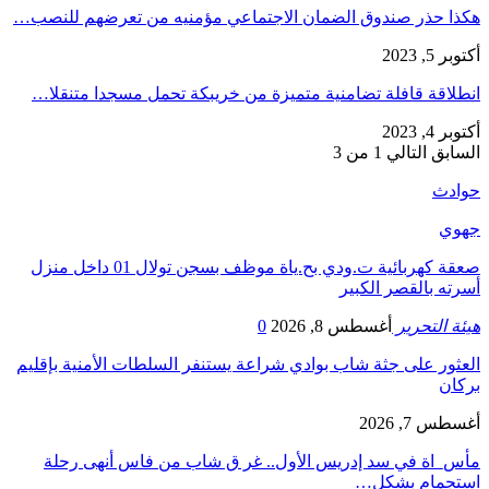
هكذا حذر صندوق الضمان الاجتماعي مؤمنيه من تعرضهم للنصب…
أكتوبر 5, 2023
انطلاقة قافلة تضامنية متميزة من خريبكة تحمل مسجدا متنقلا…
أكتوبر 4, 2023
السابق
التالي
1 من 3
حوادث
جهوي
صعقة كهربائية ت.ودي بح.ياة موظف بسجن تولال 01 داخل منزل
أسرته بالقصر الكبير
هيئة التحرير
أغسطس 8, 2026
0
العثور على جثة شاب بوادي شراعة يستنفر السلطات الأمنية بإقليم
بركان
أغسطس 7, 2026
مأس_اة في سد إدريس الأول.. غر ق شاب من فاس أنهى رحلة
استجمام بشكل…