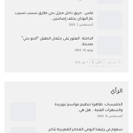
فاس.. حريق داخل منزل بحي طارق بسبب تسرب
غاز البوتان يخلف إصابتين…
أغسطس 1, 2026
​الداخلة : العثور على جثمان الطفل “الحو بحي”
بمدينة…
يوليو 16, 2026
السابق
التالي
1 من 368
الرأي
الخميسات: ظاهرة تنظيم مواسم تبوريدة
والسهرات الفنية … هل هي…
أغسطس 8, 2026
سموم في رغيفنا اليومي المخابز المغربية تتاجر