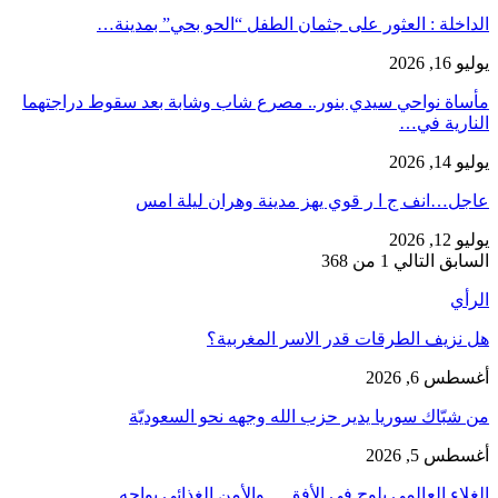
​الداخلة : العثور على جثمان الطفل “الحو بحي” بمدينة…
يوليو 16, 2026
مأساة نواحي سيدي بنور.. مصرع شاب وشابة بعد سقوط دراجتهما
النارية في…
يوليو 14, 2026
عاجل…انف ج ا ر قوي يهز مدينة وهران ليلة امس
يوليو 12, 2026
السابق
التالي
1 من 368
الرأي
هل نزيف الطرقات قدر الاسر المغربية؟
أغسطس 6, 2026
من شبّاك سوريا يدير حزب الله وجهه نحو السعوديّة
أغسطس 5, 2026
الغلاء العالمي يلوح في الأفق… والأمن الغذائي يواجه…