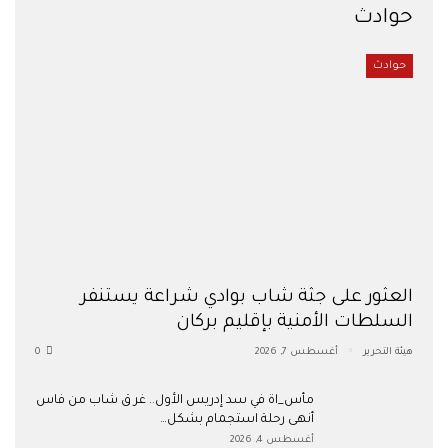
حوادث
حوادث
العثور على جثة شاب بوادي شراعة يستنفر
السلطات الأمنية بإقليم بركان
هيئة التحرير
أغسطس 7, 2026
0
مأس_اة في سد إدريس الأول.. غر ق شاب من فاس
أنهى رحلة استجمام بشكل…
أغسطس 4, 2026