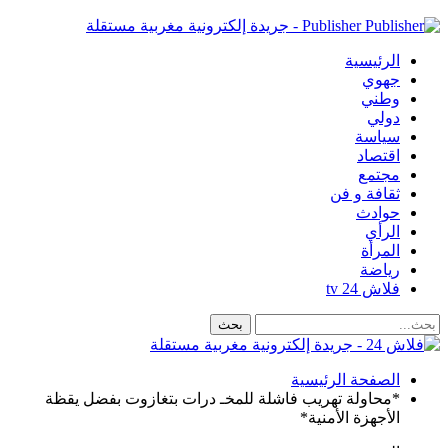
Publisher - جريدة إلكترونية مغربية مستقلة
الرئيسية
جهوي
وطني
دولي
سياسة
اقتصاد
مجتمع
ثقافة و فن
حوادث
الرأي
المرأة
رياضة
فلاش 24 tv
الصفحة الرئيسية
*محاولة تهريب فاشلة للمخـ درات بتغازوت بفضل يقظة
الأجهزة الأمنية*