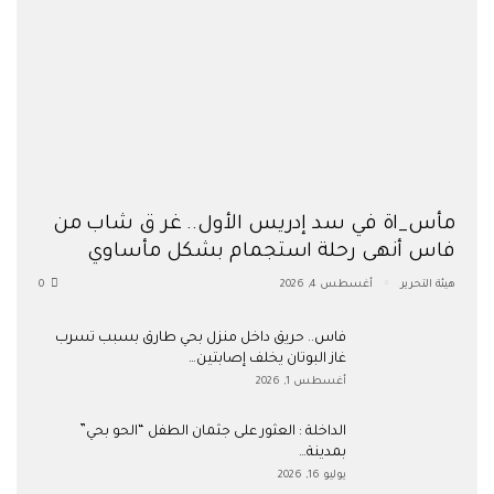
مأس_اة في سد إدريس الأول.. غر ق شاب من
فاس أنهى رحلة استجمام بشكل مأساوي
هيئة التحرير
أغسطس 4, 2026
0
فاس.. حريق داخل منزل بحي طارق بسبب تسرب
غاز البوتان يخلف إصابتين…
أغسطس 1, 2026
​الداخلة : العثور على جثمان الطفل “الحو بحي”
بمدينة…
يوليو 16, 2026