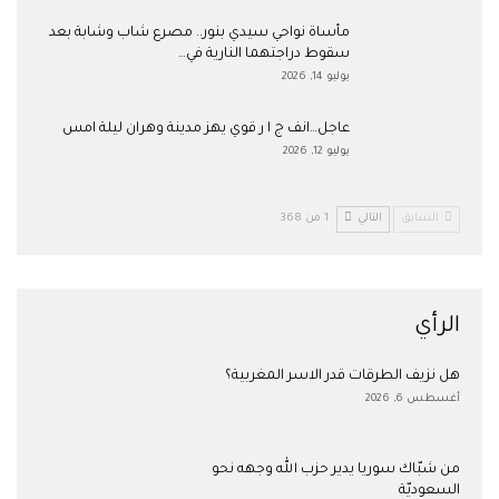
مأساة نواحي سيدي بنور.. مصرع شاب وشابة بعد
سقوط دراجتهما النارية في…
يوليو 14, 2026
عاجل…انف ج ا ر قوي يهز مدينة وهران ليلة امس
يوليو 12, 2026
السابق
التالي
1 من 368
الرأي
هل نزيف الطرقات قدر الاسر المغربية؟
أغسطس 6, 2026
من شبّاك سوريا يدير حزب الله وجهه نحو
السعوديّة