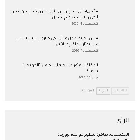
مأس_اة في سد إدريس الأول.. غر ق شاب من فاس
أنهى رحلة استجمام بشكل…
أغسطس 4, 2026
فاس.. حريق داخل منزل بحي طارق بسبب تسرب
غاز البوتان يخلف إصابتين…
أغسطس 1, 2026
​الداخلة : العثور على جثمان الطفل “الحو بحي”
بمدينة…
يوليو 16, 2026
السابق
التالي
1 من 368
الرأي
الخميسات: ظاهرة تنظيم مواسم تبوريدة