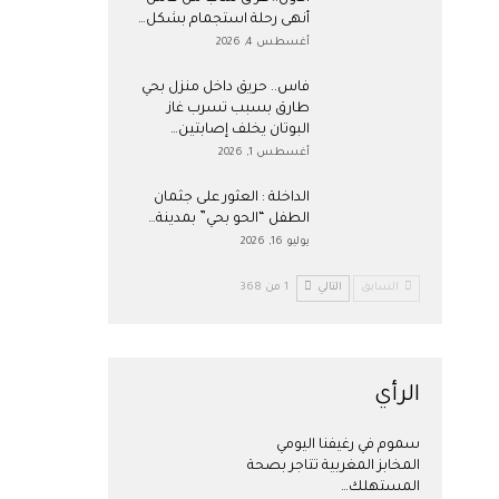
أنهى رحلة استجمام بشكل…
أغسطس 4, 2026
فاس.. حريق داخل منزل بحي
طارق بسبب تسرب غاز
البوتان يخلف إصابتين…
أغسطس 1, 2026
​الداخلة : العثور على جثمان
الطفل “الحو بحي” بمدينة…
يوليو 16, 2026
السابق
التالي
1 من 368
الرأي
سموم في رغيفنا اليومي
المخابز المغربية تتاجر بصحة
المستهلك…