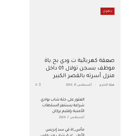
جهوي
صعقة كهربائية ت.ودي بح.ياة
موظف بسجن تولال 01 داخل
منزل أسرته بالقصر الكبير
هيئة التحرير
أغسطس 8, 2026
0
العثور على جثة شاب بوادي
شراعة يستنفر السلطات
الأمنية بإقليم بركان
أغسطس 7, 2026
مأس_اة في سد إدريس
الأول.. غر ق شاب من فاس