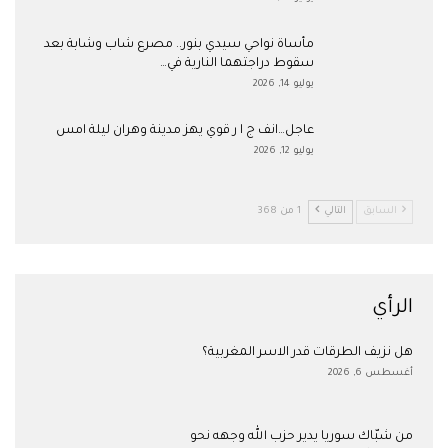
مأساة نواحي سيدي بنور.. مصرع شاب وشابة بعد
سقوط دراجتهما النارية في…
يوليو 14, 2026
عاجل…انف ج ا ر قوي يهز مدينة وهران ليلة امس
يوليو 12, 2026
السابق
التالي
1 من 368
الرأي
هل نزيف الطرقات قدر الاسر المغربية؟
أغسطس 6, 2026
من شبّاك سوريا يدير حزب الله وجهه نحو