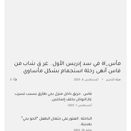
مأس_اة في سد إدريس الأول.. غر ق شاب من
فاس أنهى رحلة استجمام بشكل مأساوي
هيئة التحرير
أغسطس 4, 2026
0
فاس.. حريق داخل منزل بحي طارق بسبب تسرب
غاز البوتان يخلف إصابتين…
أغسطس 1, 2026
​الداخلة : العثور على جثمان الطفل “الحو بحي”
بمدينة…
يوليو 16, 2026