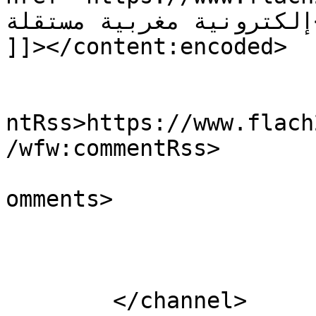
إلكترونية مغربية مستقلة</a>.</p>

]]></content:encoded>

					<wf
ntRss>https://www.flach
/wfw:commentRss>

			<slash:comments>0</slash
omments>

			</item>
	</channel>
