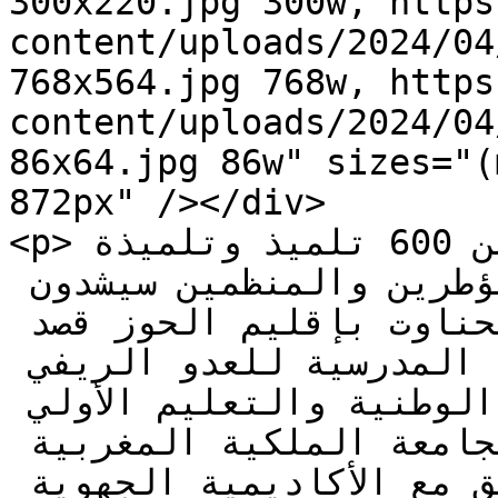
300x220.jpg 300w, https
content/uploads/2024/04
768x564.jpg 768w, https
content/uploads/2024/04
86x64.jpg 86w" sizes="(
872px" /></div>

<p>فلاش 24: حميد محدوت أزيد من 600 تلميذ وتلميذة 
بالإضافة إلى 200 شخص من المؤطرين والمنظمين سيشدون 
الرحال غدا الخميس إلى تحناوت بإقليم الحوز قصد 
المشاركة في البطولة الوطنية المدرسية للعدو الريفي 
التي تنظمها وزارة التربية الوطنية والتعليم الأولي 
والرياضة بتعاون مع الجامعة الملكية المغربية 
للرياضة المدرسية، وبتنسيق مع الأكاديمية الجهوية 