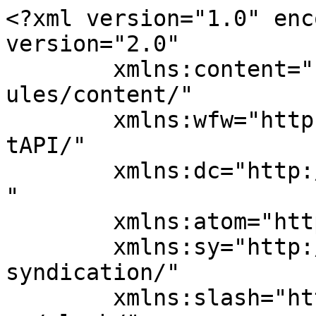
<?xml version="1.0" enc
version="2.0"

	xmlns:content="http://purl.org/rss/1.0/mod
ules/content/"

	xmlns:wfw="http://wellformedweb.org/Commen
tAPI/"

	xmlns:dc="http://purl.org/dc/elements/1.1/
"

	xmlns:atom="http://www.w3.org/2005/Atom"

	xmlns:sy="http://purl.org/rss/1.0/modules/
syndication/"

	xmlns:slash="http://purl.org/rss/1.0/modul