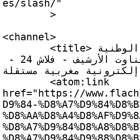
es/slash/"

	>

<channel>

	<title>كل الطرق تؤدي إلى البطولة الوطنية 
المدرسية للعدو الريفي بتحناوت الأرشيف - فلاش 24 - 
جريدة إلكترونية مغربية مستقلة<
	<atom:link 
href="https://www.flach
D9%84-%D8%A7%D9%84%D8%B
%D8%AA%D8%A4%D8%AF%D9%8
%D8%A7%D9%84%D8%A8%D8%B
%D8%A7%D9%84%D9%88%D8%B