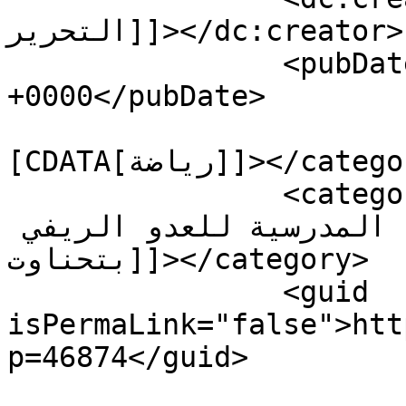
التحرير]]></dc:creator>

		<pubDate>Wed, 24 Apr 2024 11:27:53 
+0000</pubDate>

				<catego
[CDATA[رياضة]]></category>

		<category><![CDATA[كل الطرق تؤدي 
إلى البطولة الوطنية المدرسية للعدو الريفي 
بتحناوت]]></category>

		<guid 
isPermaLink="false">htt
p=46874</guid>
