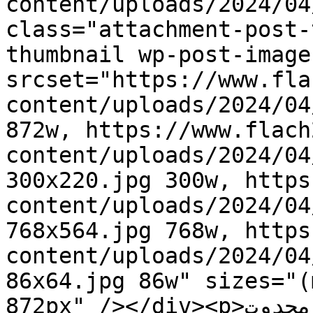
content/uploads/2024/04
class="attachment-post-
thumbnail wp-post-image
srcset="https://www.fla
content/uploads/2024/04
872w, https://www.flach
content/uploads/2024/04
300x220.jpg 300w, https
content/uploads/2024/04
768x564.jpg 768w, https
content/uploads/2024/04
86x64.jpg 86w" sizes="(
872px" /></div><p>فلاش 24: حميد محدوت</p>
