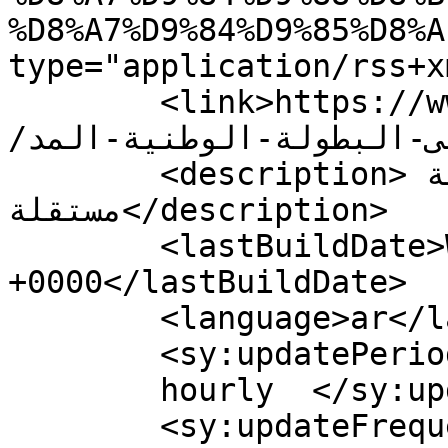
%D8%A7%D9%84%D9%85%D8%A
type="application/rss+x
	<link>https://www.flach24.com/archives/tag
/كل-الطرق-تؤدي-إلى-البطولة-الوطنية-المد</link>

	<description>جريدة إلكترونية مغربية 
مستقلة</description>

	<lastBuildDate>Wed, 24 Apr 2024 11:27:53 
+0000</lastBuildDate>

	<language>ar</language>

	<sy:updatePeriod>

	hourly	</sy:updatePeriod>

	<sy:updateFrequency>
