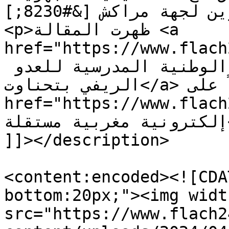
للتربية والتكوين لجهة مراكش [&#8230;]</p>

<p>ظهرت المقالة <a 
href="https://www.flach2
الطرق تؤدي إلى البطولة الوطنية المدرسية للعدو 
الريفي بتحناوت</a> أولاً على <a 
href="https://www.flach24.com">ريدة
إلكترونية مغربية مستقلة</a>.</p>

]]></description>

<content:encoded><![CDA
bottom:20px;"><img widt
src="https://www.flach2