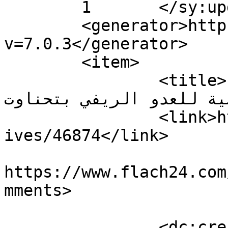
	1	</sy:updateFrequency>

	<generator>https://wordpress.org/?
v=7.0.3</generator>

	<item>

		<title>كل الطرق تؤدي إلى البطولة 
لمدرسية للعدو الريفي بتحناوت
		<link>https://www.flach24.com/arch
ives/46874</link>

					<co
https://www.flach24.com
mments>

		<dc:creator><![CDATA[هيئة 