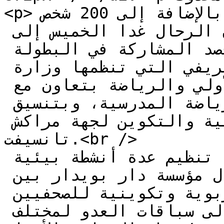
<p>أزيد من 600 تلميذ وتلميذة بالإضافة إلى 200 شخص 
من المؤطرين والمنظمين سيشدون الرحال غدا الخميس إلى 
تحناوت بإقليم الحوز قصد المشاركة في البطولة 
الوطنية المدرسية للعدو الريفي التي تنظمها وزارة 
التربية الوطنية والتعليم الأولي والرياضة بتعاون مع 
الجامعة الملكية المغربية للرياضة المدرسية، وبتنسيق 
مع الأكاديمية الجهوية للتربية والتكوين لجهة مراكش 
تانسيفت.<br />

ويتضمن برنامج البطولة تنظيم عدة أنشطة بيئية 
وترفيهية وتضامنية مع أطفال مؤسسة دار بويدار بين 
جبال الأطلس الكبير، وورشات تربوية وتكوينية للصحفيين 
الناشئين، بالإضافة طبعا إلى سباقات العدو لمختلف 