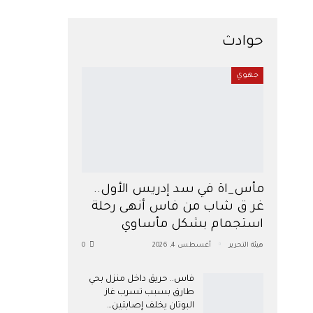
حوادث
جهوي
مأس_اة في سد إدريس الأول..
غر ق شاب من فاس أنهى رحلة
استجمام بشكل مأساوي
هيئة التحرير
أغسطس 4, 2026
0
فاس.. حريق داخل منزل بحي
طارق بسبب تسرب غاز
البوتان يخلف إصابتين…