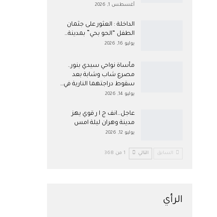
أغسطس 1, 2026
​الداخلة : العثور على جثمان
الطفل “الحو بحي” بمدينة…
يوليو 16, 2026
مأساة نواحي سيدي بنور..
مصرع شاب وشابة بعد
سقوط دراجتهما النارية في…
يوليو 14, 2026
عاجل…انف ج ا ر قوي يهز
مدينة وهران ليلة امس
يوليو 12, 2026
السابق
التالي
1 من 368
الرأي