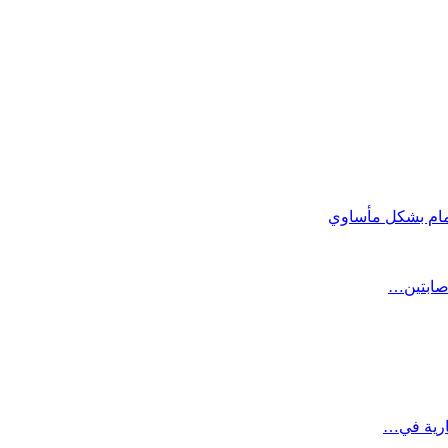
مام بشكل مأساوي
صابتين…
ارية في…