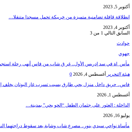
أكتوبر 5, 2023
انطلاقة قافلة تضامنية متميزة من خريبكة تحمل مسجدا متنقلا…
أكتوبر 4, 2023
السابق
التالي
1 من 3
حوادث
جهوي
مأس_اة في سد إدريس الأول.. غر ق شاب من فاس أنهى رحلة استج
هيئة التحرير
أغسطس 4, 2026
0
فاس.. حريق داخل منزل بحي طارق بسبب تسرب غاز البوتان يخلف إ
أغسطس 1, 2026
​الداخلة : العثور على جثمان الطفل “الحو بحي” بمدينة…
يوليو 16, 2026
مأساة نواحي سيدي بنور.. مصرع شاب وشابة بعد سقوط دراجتهما الن