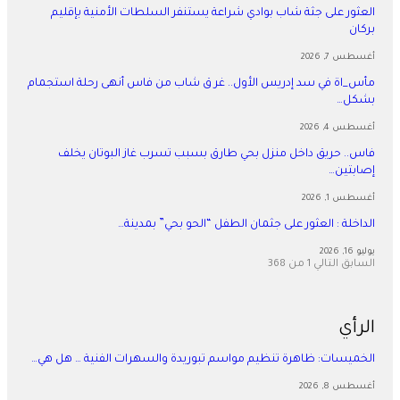
العثور على جثة شاب بوادي شراعة يستنفر السلطات الأمنية بإقليم
بركان
أغسطس 7, 2026
مأس_اة في سد إدريس الأول.. غر ق شاب من فاس أنهى رحلة استجمام
بشكل…
أغسطس 4, 2026
فاس.. حريق داخل منزل بحي طارق بسبب تسرب غاز البوتان يخلف
إصابتين…
أغسطس 1, 2026
​الداخلة : العثور على جثمان الطفل “الحو بحي” بمدينة…
يوليو 16, 2026
السابق
التالي
1 من 368
الرأي
الخميسات: ظاهرة تنظيم مواسم تبوريدة والسهرات الفنية … هل هي…
أغسطس 8, 2026