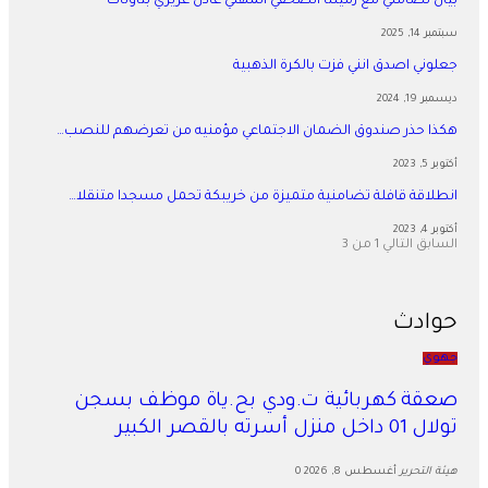
بيان تضامني مع زميلنا الصحفي المهني عادل عزيزي بتاونات
سبتمبر 14, 2025
جعلوني اصدق انني فزت بالكرة الذهبية
ديسمبر 19, 2024
هكذا حذر صندوق الضمان الاجتماعي مؤمنيه من تعرضهم للنصب…
أكتوبر 5, 2023
انطلاقة قافلة تضامنية متميزة من خريبكة تحمل مسجدا متنقلا…
أكتوبر 4, 2023
السابق
التالي
1 من 3
حوادث
جهوي
صعقة كهربائية ت.ودي بح.ياة موظف بسجن
تولال 01 داخل منزل أسرته بالقصر الكبير
هيئة التحرير
أغسطس 8, 2026
0