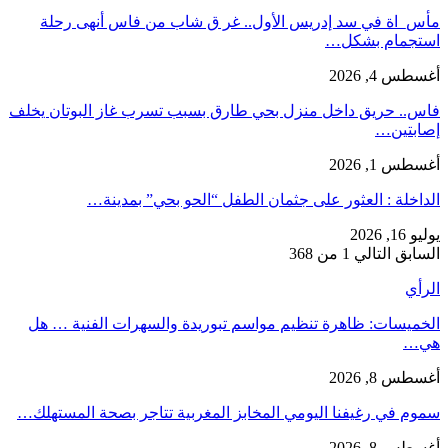
مأس_اة في سد إدريس الأول.. غر ق شاب من فاس أنهى رحلة
استجمام بشكل…
أغسطس 4, 2026
فاس.. حريق داخل منزل بحي طارق بسبب تسرب غاز البوتان يخلف
إصابتين…
أغسطس 1, 2026
​الداخلة : العثور على جثمان الطفل “الحو بحي” بمدينة…
يوليو 16, 2026
السابق
التالي
1 من 368
الرأي
الخميسات: ظاهرة تنظيم مواسم تبوريدة والسهرات الفنية … هل
هي…
أغسطس 8, 2026
سموم في رغيفنا اليومي المخابز المغربية تتاجر بصحة المستهلك…
أغسطس 8, 2026