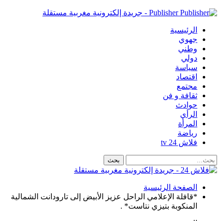
Publisher - جريدة إلكترونية مغربية مستقلة
الرئيسية
جهوي
وطني
دولي
سياسة
اقتصاد
مجتمع
ثقافة و فن
حوادث
الرأي
المرأة
رياضة
فلاش 24 tv
الصفحة الرئيسية
*قافلة الإعلامي الراحل عزيز الأبيض إلى تارودانت الشمالية
المنكوبة بتيزي نتاست* .