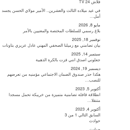
فلاش 24 TV
في عيد ميلاده الثالث والعشرين.. الأمير مولاي الحسن يجسد
أمل…
مايو 8, 2026
بلاغ رسمي للسلطات المختصة والمعنيين بالأمر
نوفمبر 18, 2025
بيان تضامني مع زميلنا الصحفي المهني عادل عزيزي بتاونات
سبتمبر 14, 2025
جعلوني اصدق انني فزت بالكرة الذهبية
ديسمبر 19, 2024
هكذا حذر صندوق الضمان الاجتماعي مؤمنيه من تعرضهم
للنصب…
أكتوبر 5, 2023
انطلاقة قافلة تضامنية متميزة من خريبكة تحمل مسجدا
متنقلا…
أكتوبر 4, 2023
السابق
التالي
1 من 3
حوادث
حوادث