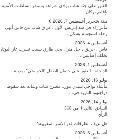
العثور على جثة شاب بوادي شراعة يستنفر السلطات الأمنية
بإقليم بركان
هيئة التحرير
أغسطس 7, 2026
0
مأس_اة في سد إدريس الأول.. غر ق شاب من فاس أنهى
رحلة استجمام بشكل…
أغسطس 4, 2026
فاس.. حريق داخل منزل بحي طارق بسبب تسرب غاز البوتان
يخلف إصابتين…
أغسطس 1, 2026
​الداخلة : العثور على جثمان الطفل “الحو بحي” بمدينة…
يوليو 16, 2026
مأساة نواحي سيدي بنور.. مصرع شاب وشابة بعد سقوط
دراجتهما النارية في…
يوليو 14, 2026
السابق
التالي
1 من 368
الرأي
هل نزيف الطرقات قدر الاسر المغربية؟
أغسطس 6, 2026
من شبّاك سوريا يدير حزب الله وجهه نحو السعوديّة