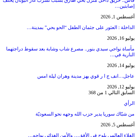
فاس.. حريق داخل منزل بحي طارق بسبب تسرب غاز البوتان يخلف
إصابتين…
أغسطس 1, 2026
​الداخلة : العثور على جثمان الطفل “الحو بحي” بمدينة…
يوليو 16, 2026
مأساة نواحي سيدي بنور.. مصرع شاب وشابة بعد سقوط دراجتهما
النارية في…
يوليو 14, 2026
عاجل…انف ج ا ر قوي يهز مدينة وهران ليلة امس
يوليو 12, 2026
السابق
التالي
1 من 368
الرأي
من شبّاك سوريا يدير حزب الله وجهه نحو السعوديّة
أغسطس 5, 2026
الغلاء العالمي يلوح في الأفق… والأمن الغذائي يواجه…