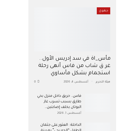
جهوي
مأس_اة في سد إدريس الأول..
غر ق شاب من فاس أنهى رحلة
استجمام بشكل مأساوي
هيئة التحرير
أغسطس 4, 2026
0
فاس.. حريق داخل منزل بحي
طارق بسبب تسرب غاز
البوتان يخلف إصابتين…
أغسطس 1, 2026
​الداخلة : العثور على جثمان
الطفل “الحو بحي” بمدينة…