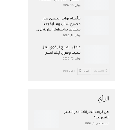
يوليو 16, 2026
مأساة نواحي سيدي بنور..
مصرع شاب وشابة بعد
سقوط دراجتهما النارية في…
يوليو 14, 2026
عاجل…انف ج ا ر قوي يهز
مدينة وهران ليلة امس
يوليو 12, 2026
السابق
التالي
1 من 368
الرأي
هل نزيف الطرقات قدر الاسر
المغربية؟
أغسطس 6, 2026