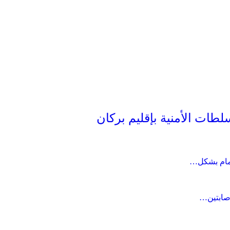
طات الأمنية بإقليم بركان
جمام بشكل…
صابتين…