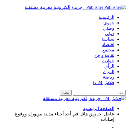
Publisher - جريدة إلكترونية مغربية مستقلة
الرئيسية
جهوي
وطني
دولي
سياسة
اقتصاد
مجتمع
ثقافة و فن
حوادث
الرأي
المرأة
رياضة
فلاش 24 tv
الصفحة الرئيسية
عاجل :حـ ريق هائل في أحد أحياء مدينة نيويورك ووقوع
إصابات