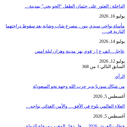
​الداخلة : العثور على جثمان الطفل “الحو بحي” بمدينة…
يوليو 16, 2026
مأساة نواحي سيدي بنور.. مصرع شاب وشابة بعد سقوط دراجتهما
النارية في…
يوليو 14, 2026
عاجل…انف ج ا ر قوي يهز مدينة وهران ليلة امس
يوليو 12, 2026
السابق
التالي
1 من 368
الرأي
من شبّاك سوريا يدير حزب الله وجهه نحو السعوديّة
أغسطس 5, 2026
الغلاء العالمي يلوح في الأفق… والأمن الغذائي يواجه…
أغسطس 5, 2026
خطاب العرش 2026 … هل دخل المغرب مرحلة الدولة…