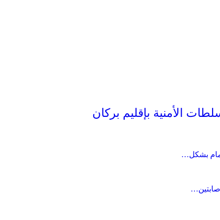
طات الأمنية بإقليم بركان
جمام بشكل…
صابتين…