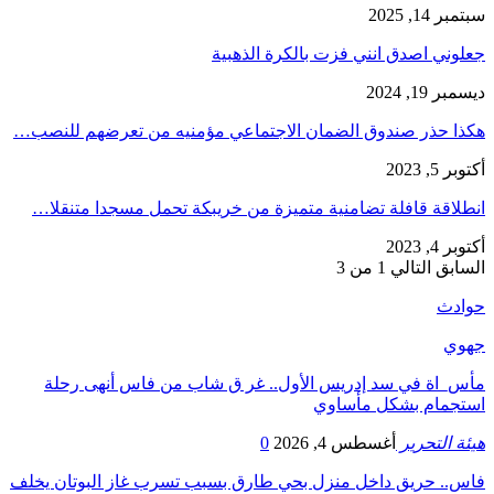
سبتمبر 14, 2025
جعلوني اصدق انني فزت بالكرة الذهبية
ديسمبر 19, 2024
هكذا حذر صندوق الضمان الاجتماعي مؤمنيه من تعرضهم للنصب…
أكتوبر 5, 2023
انطلاقة قافلة تضامنية متميزة من خريبكة تحمل مسجدا متنقلا…
أكتوبر 4, 2023
السابق
التالي
1 من 3
حوادث
جهوي
مأس_اة في سد إدريس الأول.. غر ق شاب من فاس أنهى رحلة
استجمام بشكل مأساوي
هيئة التحرير
أغسطس 4, 2026
0
فاس.. حريق داخل منزل بحي طارق بسبب تسرب غاز البوتان يخلف